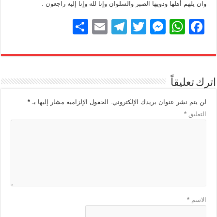
وان يلهم أهلها وذويها الصبر والسلوان وإنا لله وإنا إليه راجعون .
S
E
T
T
M
W
F
h
m
el
wi
e
h
a
ar
ail
e
tt
ss
at
c
e
gr
er
e
s
e
اترك تعليقاً
a
n
A
b
m
g
p
o
لن يتم نشر عنوان بريدك الإلكتروني.
الحقول الإلزامية مشار إليها بـ
*
التعليق
*
er
p
o
k
الاسم
*