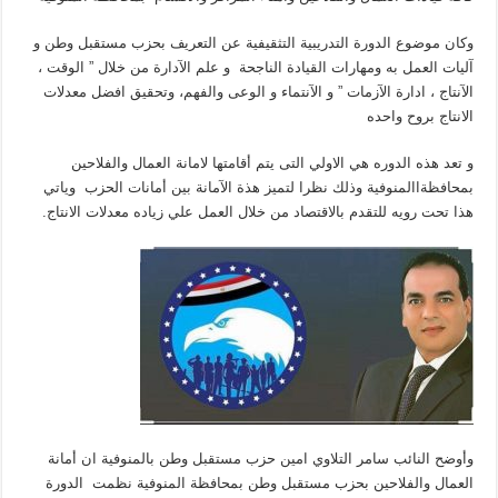
وكان موضوع الدورة التدريبية التثقيفية عن التعريف بحزب مستقبل وطن و
آليات العمل به ومهارات القيادة الناجحة و علم الآدارة من خلال ” الوقت ،
الآنتاج ، ادارة الآزمات ” و الآنتماء و الوعى والفهم، وتحقيق افضل معدلات
الانتاج بروح واحده
و تعد هذه الدوره هي الاولي التى يتم أقامتها لامانة العمال والفلاحين
بمحافظةاالمنوفية وذلك نظرا لتميز هذة الآمانة بين أمانات الحزب وياتي
هذا تحت رويه للتقدم بالاقتصاد من خلال العمل علي زياده معدلات الانتاج.
وأوضح النائب سامر التلاوي امين حزب مستقبل وطن بالمنوفية ان أمانة
العمال والفلاحين بحزب مستقبل وطن بمحافظة المنوفية نظمت الدورة