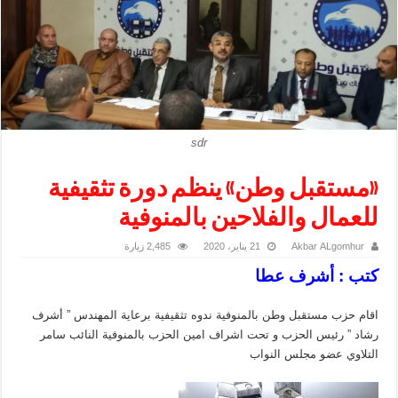
sdr
«مستقبل وطن» ينظم دورة تثقيفية
للعمال والفلاحين بالمنوفية
Akbar ALgomhur
21 يناير، 2020
2,485 زيارة
كتب : أشرف عطا
اقام حزب مستقبل وطن بالمنوفية ندوه تثقيفية برعاية المهندس ” أشرف
رشاد ” رئيس الحزب و تحت اشراف امين الحزب بالمنوفية النائب سامر
التلاوي عضو مجلس النواب