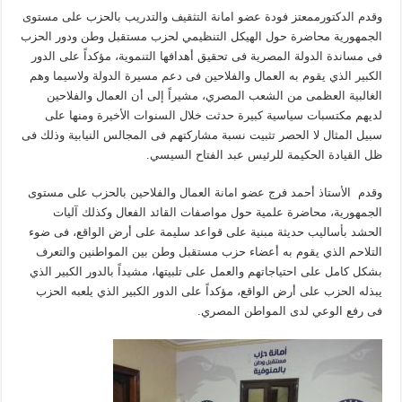
وقدم الدكتورممعتز فودة عضو امانة التثقيف والتدريب بالحزب على مستوى
الجمهورية محاضرة حول الهيكل التنظيمي لحزب مستقبل وطن ودور الحزب
فى مساندة الدولة المصرية فى تحقيق أهدافها التنموية، مؤكداً على الدور
الكبير الذي يقوم به العمال والفلاحين فى دعم مسيرة الدولة ولاسيما وهم
الغالبية العظمى من الشعب المصري، مشيراً إلى أن العمال والفلاحين
لديهم مكتسبات سياسية كبيرة حدثت خلال السنوات الأخيرة ومنها على
سبيل المثال لا الحصر تثبيت نسبة مشاركتهم فى المجالس النيابية وذلك فى
ظل القيادة الحكيمة للرئيس عبد الفتاح السيسي.
وقدم الأستاذ أحمد فرج عضو امانة العمال والفلاحين بالحزب على مستوى
الجمهورية، محاضرة علمية حول مواصفات القائد الفعال وكذلك آليات
الحشد بأساليب حديثة مبنية على قواعد سليمة على أرض الواقع، فى ضوء
التلاحم الذي يقوم به أعضاء حزب مستقبل وطن بين المواطنين والتعرف
بشكل كامل على احتياجاتهم والعمل على تلبيتها، مشيداً بالدور الكبير الذي
يبذله الحزب على أرض الواقع، مؤكداً على الدور الكبير الذي يلعبه الحزب
فى رفع الوعي لدى المواطن المصري.