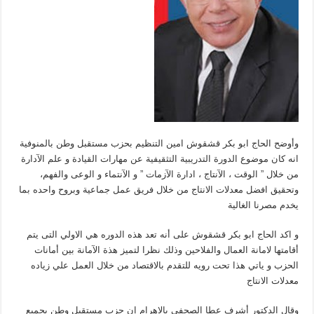
وأوضح الحاج ابو بكر قشقوش امين التنظيم بحزب مستقبل وطن بالمنوفية
انه كان موضوع الدورة التدريبية التثقيفية عن مهارات القيادة و علم الآدارة
من خلال ” الوقت ، الآنتاج ، ادارة الآزمات ” و الآنتماء و الوعى والفهم،
وتحقيق افضل معدلات الانتاج من خلال فريق عمل جماعية وبروح واحده بما
يخدم مصرنا الغالية
و اكد الحاج ابو بكر قشقوش على أنه تعد هذه الدوره هي الاولي التى يتم
أقامتها لامانة العمال والفلاحين وذلك نظرا لتميز هذة الآمانة بين أمانات
الحزب و ياتي هذا تحت رويه للتقدم بالاقتصاد من خلال العمل علي زياده
معدلات الانتاج
وقال الدكتور أشرف عطا الصحفي بالاهرام إن حزب مستقبل وطن بجميع