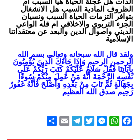
الذات هل عجلة الحياة هيا السبب ام
الظروف المادية السبب هل الانشغال
بتوافر التزمات الحياة السبب ونسيان
الجزء التربوي والاخلاقي ام قله الواعي
الديني واصوال الدين والبعد عن معتقداتنا
الإسلامية
ولقد قال الله سبحانه وتعالى بسم الله
الرحمن الرحيم وَإِذَا جَاءَكَ الَّذِينَ يُؤْمِنُونَ
بِآيَاتِنَا فَقُلْ سَلَامٌ عَلَيْكُمْ كَتَبَ رَبُّكُمْ عَلَى
نَفْسِهِ الرَّحْمَةَ أَنَّهُ مَنْ عَمِلَ مِنْكُمْ سُوءًا
بِجَهَالَةٍ ثُمَّ تَابَ مِنْ بَعْدِهِ وَأَصْلَحَ فَأَنَّهُ غَفُورٌ
رَحِيم صدق الله العظيم
S
E
T
T
M
W
F
h
m
el
wi
e
h
a