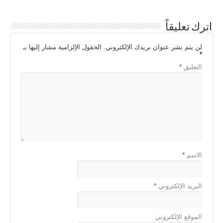
ar
ail
e
tt
ss
at
c
e
gr
er
e
s
e
اترك تعليقاً
a
n
A
b
m
g
p
o
لن يتم نشر عنوان بريدك الإلكتروني.
الحقول الإلزامية مشار إليها بـ
*
er
p
o
التعليق
*
k
الاسم
*
البريد الإلكتروني
*
الموقع الإلكتروني