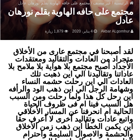
الرئيسية
/
غير مصنف
/
مجتمع على حافه الهاوية بقلم نورهان عادل
مجتمع على حافه الهاوية بقلم نورهان
عادل
Akbar ALgomhur
4 يناير، 2020
1,879 زيارة
لقد أصبحنا في مجتمع عارى من الأخلاق
متجراد من العادات والتقاليد ومعتقدات
الأجداد أصبح مجتمع بلا هواية بلا ملامح بلا
عاداتنا وتقاليدنا الي اين ذهبت تلك
العادات الي اين رحلت حشمه النساء
وشهامة الرجل الي اين ذهب الود والرأفه
اين رحل كل هذا ولما رحلت ومن السبب
هل السبب فينا ام فى ظروف الحياة
الحالية ام انحرفنا عن المسار الأخلاقي
واتبع عادات وتقاليد أخرى لا أعرف حقا
اين يكمن الخطأ اين ذهب زمن الأخلاق
والحشمة والاصوال السليمة واحترام