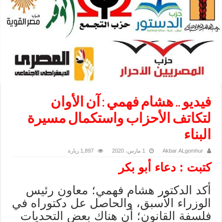
فيديو .. هشام فهمي : آن الأوان
لتكاتف الأحزاب واستكمال مسيرة
البناء
Akbar ALgomhur
1 مارس، 2020
1,897 زيارة
كتبت : دعاء أبو بكر
أكد الدكتور هشام فهمي؛ معاون رئيس
الوزراء الأسبق، والحاصل عل دكتوراه في
فلسفة القانون؛ أن هناك بعض التحديات