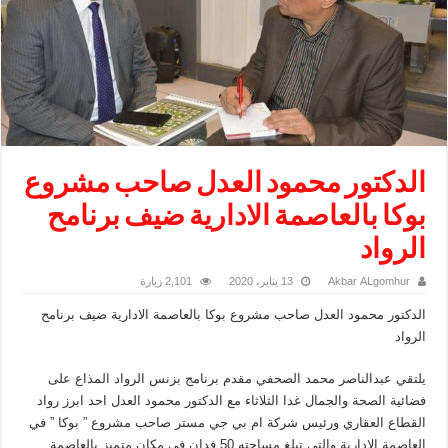
الدكتور محمود العدل صاحب مشروع
بوكا بالعاصمة الادارية ضيف برنامح
الرواد
Akbar ALgomhur
13 يناير، 2020
2,101 زيارة
الدكتور محمود العدل صاحب مشروع بوكا بالعاصمة الادارية ضيف برنامح
الرواد
يلتقي عبدالناصر محمد الصحفي مقدم برنامج بزنس الرواد المذاع على
فضائية الصحة والجمال غدا الثلاثاء مع الدكتور محمود العدل احد ابرز رواد
القطاع العقاري ورئيس شركة ام بي جي مستر صاحب مشروع ” بوكا ” في
العاصمة الادارية والتي تبلغ مساحته 50 فدان في مكان متميز بالعاصمة