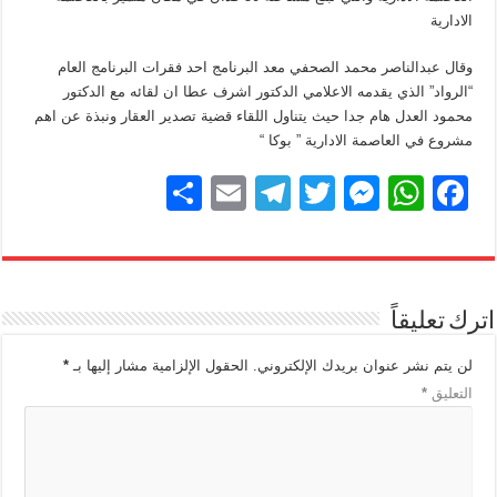
الادارية
وقال عبدالناصر محمد الصحفي معد البرنامج احد فقرات البرنامج العام
“الرواد” الذي يقدمه الاعلامي الدكتور اشرف عطا ان لقائه مع الدكتور
محمود العدل هام جدا حيث يتناول اللقاء قضية تصدير العقار ونبذة عن اهم
مشروع في العاصمة الادارية ” بوكا “
S
E
T
T
M
W
F
h
m
el
wi
e
h
a
ar
ail
e
tt
ss
at
c
e
gr
er
e
s
e
اترك تعليقاً
a
n
A
b
m
g
p
o
لن يتم نشر عنوان بريدك الإلكتروني.
الحقول الإلزامية مشار إليها بـ
*
التعليق
*
er
p
o
k