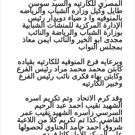
المصري للكارتيه والسيد سوسن
طايل وكيل وزاره الشباب والرياضه
بالمنوفيه وا د ضياء دويدار
رئيس
الإدارة المركزية للمنشآت الشبابية
بوزارة الشباب والرياضة
والنائب
مجدى ابو الخير والنائب ايمن معاذ
بمجلس النواب
وبرعايه فرع المنوفيه للكارتيه بقياده
كابتن محمد محمد مراد رئيس الفرع
وكابتن بهاء فكرى نائب رئيس الفرع
وخبير الكارتيه
وقد كرم الاتحاد وتم تكريم اسره
الشهيد نقيب احمد عبد الرحيم
السرسي زاسره الشهيد نقيب عمر
القاضي .
كذا تم تكريم كلاً من اللاعبة
شروق أحمد حامد الحناوي لحصولها
علي المركز الأول كاتا فردي