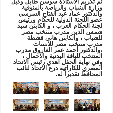
تم تكريم الاستاذة سوسن طايل وكيل
وزارة الشباب والرياضة بالمنوفية
والدكتور عماد عبد الفتاح السرسي
عضو اللجنة الدولية للحكام ورئيس
لجنة الحكام العرب ، و الكابتن سيد
شمس الدين مدرب منتخب مصر
للشباب ، والكابتن هاني قشطة
مدرب منتخب مصر للآنسات
،والدكتور أحمد عمر الفاروق مدرب
المنتخب للياقة البدنية والأحمال ،
وفي نهاية الحفل اهدي رئيس الاتحاد
المصري للكاراتيه درع الاتحاد لنائب
المحافظ تقديراً له.