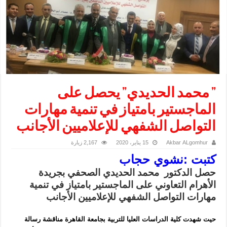
” محمد الحديدي” يحصل على
الماجستير بامتياز في تنمية مهارات
التواصل الشفهي للإعلاميين الأجانب
Akbar ALgomhur
15 يناير، 2020
2,167 زيارة
كتبت :نشوي حجاب
حصل الدكتور محمد الحديدي الصحفي بجريدة
الأهرام التعاوني على الماجستير بامتياز في تنمية
مهارات التواصل الشفهي للإعلاميين الأجانب
حيت شهدت
كلية الدراسات العليا للتربية بجامعة القاهرة
مناقشة
رسالة