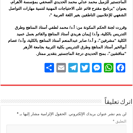
الماجستير
للزميل محمد عدلي محمد الحديدي الصحفي بمؤسسة الأهرام،
بعنوان “برنامج مقترح قائم على الاحتياجات المهنية لتنمية مهارات التواصل
الشفهي للإعلاميين
الناطقين بغير اللغة العربية
“،
وقررت لجنة الحكم المكونة من: أ.د/ محمد لطفي أستاذ المناهج وطرق
التدريس بالكلية، وأ.د/ إيمان هريدي أستاذ المناهج والقائم بعمل عميد
الكلية “مشرفين”، و أ.د/ صابر عبدالمنعم أستاذ المناهج بالكلية، وأ.د/ عصام
أبوالخير أستاذ المناهج وطرق التدريس بكلية التربية بجامعة الأزهر
“مناقشين”، بمنح الحديدي درجة الماجستير بتقدير ممتاز.
S
E
T
T
M
W
F
h
m
el
wi
e
h
a
ar
ail
e
tt
ss
at
c
e
gr
er
e
s
e
اترك تعليقاً
a
n
A
b
m
g
p
o
لن يتم نشر عنوان بريدك الإلكتروني.
الحقول الإلزامية مشار إليها بـ
*
التعليق
*
er
p
o