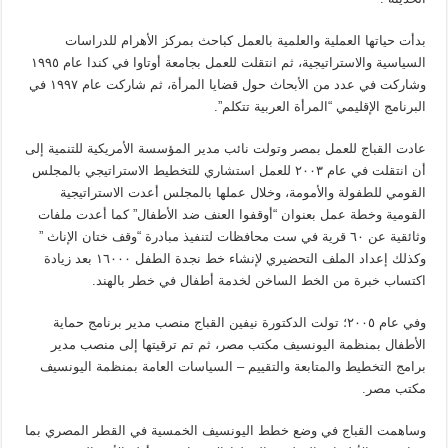
بدأت حياتها العملية والعلمية بالعمل كباحث بمركز الأهرام للدراسات
السياسية والاستراتيجية، ثم انتقلت للعمل بجامعة أوتاوا في كندا عام ١٩٩٥
وشاركت في عدد من الأبحاث حول قضايا المرأة، ثم شاركت عام ١٩٩٧ في
البرنامج الإقليمي “المرأة العربية تتكلم”.
عادت القباج للعمل بمصر وتولت نائب مدير المؤسسة الأمريكية للتنمية إلى
أن انتقلت في عام ٢٠٠٣ للعمل استشاري للتخطيط الاستراتيجي بالمجلس
القومي للطفولة والأمومة، وخلال عملها بالمجلس أعدت الاستراتيجية
القومية وخطة عمل بعنوان “أوقفوا العنف ضد الأطفال” كما أعدت ملفات
وثائقية عن ٦٠ قرية في ست محافظات لتنفيذ مبادرة “وقف ختان الإناث ”
وكذلك إعداد الملف التحضيري لإنشاء خط نجدة الطفل ١٦٠٠٠ بعد زيادة
اكتساب خبرة من الخط الساخن لخدمة أطفال في خطر بالهند.
وفي عام ٢٠٠٥؛ تولت الدكتورة نيفين القباج منصب مدير برنامج حماية
الأطفال بمنظمة اليونسيف مكتب مصر، ثم تم ترقيتها إلى منصب مدير
برامج التخطيط والمتابعة والتقييم – السياسات العامة بمنظمة اليونسيف
مكتب مصر.
وساهمت القباج في وضع خطط اليونسيف الخمسية في القطر المصري بما