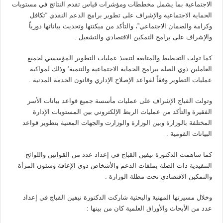
الاجتماعية بما يشمل مخططات ومؤشرات قياس تقدم النتائج في مستويات
الحماية الاجتماعية والإشراف على تطوير برامج الدعم النقدي “تكافل
وكرامة والضمان الاجتماعي”، والتأكد من ميكنتها وتحديث بياناتها دورياً
والإشراف على برامج التمكين الاقتصادي والتشغيل .
كما تولت التخطيط والمتابعة لتنفيذ عمليات التطوير المؤسسي لجميع
العاملين ذوي الصلة ببرامج الحماية الاجتماعية والتنمية٬ وذلك لمواكبة
عمليات التطوير وفقاً لقواعد الإصلاح الإداري وقانون الخدمة المدنية .
وتولت القباج الإشراف على عمليات مأسسة جميع قواعد بيانات الأسر
الفقيرة والتأكد من عمليات الربط الإلكتروني بين المستويات الإدارة
المختلفة بالوزارة وبين الوزارة والوزارت والجهات المعنية بتطوير قواعد
البيانات القومية .
كما ساهمت الدكتورة نيفين القباج في إعداد عدد من القوانين واللوائح
التنفيذية ذات الصلة بملفات الدعم والأشخاص ذوي الإعاقة وشئون المرأة
والتمكين الاقتصادي تحت مظلة الوزارة .
وخلال مسيرتها المهنية والبحثية شاركت الدكتورة نيفين القباج في إعداد
عدد من الأبحاث والأوراق العلمية كان من بينها :