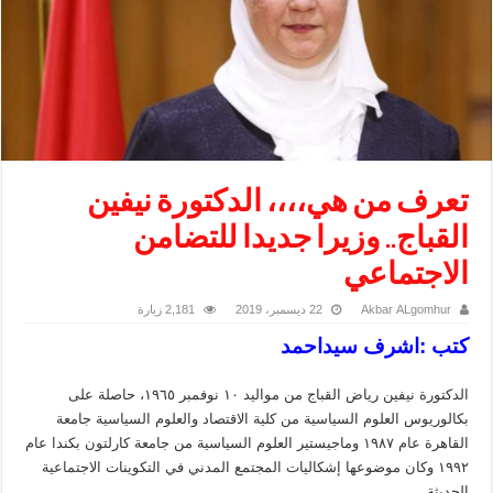
تعرف من هي،،،، الدكتورة نيفين
القباج.. وزيرا جديدا للتضامن
الاجتماعي
Akbar ALgomhur
22 ديسمبر، 2019
2,181 زيارة
كتب :اشرف سيداحمد
الدكتورة نيفين رياض القباج من مواليد ١٠ نوفمبر ١٩٦٥، حاصلة على
بكالوريوس العلوم السياسية من كلية الاقتصاد والعلوم السياسية جامعة
القاهرة عام ١٩٨٧ وماجيستير العلوم السياسية من جامعة كارلتون بكندا عام
١٩٩٢ وكان موضوعها إشكاليات المجتمع المدني في التكوينات الاجتماعية
الحديثة .