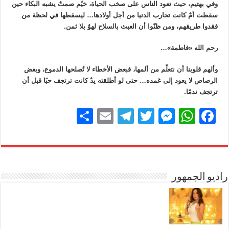
وفي بهتيم، حيث تعود الناس على صخب الحياة، خيّم صمتٌ يشبه البكاء حين
سقطت أمٌ كانت تحارب الدنيا من أجل أولادها… ليسقطها في لحظة من
فقدوا طريقهم، ومن ظنّوا أن العبث بالسلاح لهوٌ بلا ثمن.
رحم الله «فاطمة»…
وألهم قلوبنا أن نتعلّم من ألمها، فبعض الأخطاء لا تُصلحها الدموع، وبعض
الرصاص لا يعود إلى غمده… حتى لو أطلقته يدٌ كانت ترتجف حبًا قبل أن
ترتجف ندمًا.
S
E
T
T
M
W
F
h
m
el
wi
e
h
a
ar
ail
e
tt
ss
at
c
e
gr
er
e
s
e
b
راديو الجمهور
A
n
a
m
g
p
o
er
p
o