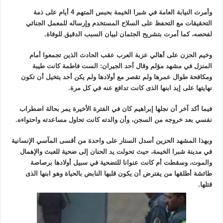
وأمرت النيابة العامة في شبرا الخيمة بحبس المتهم 4 أيام على ذمة
التحقيقات مع التحفظ على السلاح المستخدم وإرساله للمعمل الجنائي
لفحصه، كما أمرت بتشريح الجثمان لبيان السبب الدقيق للوفاة.
وخيم الحزن على أهالي عزبة العرب عقب الحادث الذين تجمعوا أمام
المنزل في مشهد مؤلم وقال أحد الجيران: الست فاطمة كانت طيبة
ومكافحة طوال عمرها ولم تقصر مع أولادها ولم يكن أحد يتخيل أن تكون
نهايتها على إيد ابنها الذى كانت تدافع عنه في كل مرة.
فيما أكد آخر أن نجلها إبراهيم كان في الفترة الأخيرة يمر بحالة اضطراب
نفسي بعد خروجه من السجن، وأن والدته كانت تحاول مساعدته واحتواءه.
وبهذا المشهد الحزين أسدل الستار على واحدة من أقسى المآسي الإنسانية
في مدينة شبرا الخيمة، حيث تحولت يد الحنان إلى ضحية للعبث والإهمال
والموت، وسقطت أم كانت عنوانا للتضحية في سبيل أولادها برصاصة
طائشة أطلقها من يفترض أن يكون قلبها النابض بالحياة وهو ابنها الذى
قتلها.