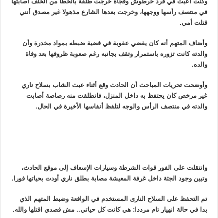
وكنت أعبث في فرد خرطوش وفجأة خرجت طلقة بالخطأ من الخلف أصابتها
في منتصف رأسها ووجهها، وخرجت بعدها الشارع مذهولا غير مصدق أنني
قتلت أمي.
وأضاف المتهم أنه كان يقضي عقوبة في قضية ضبطه بمواد مخدرة وأن
والدته كانت تزوره باستمرار وتقف بجانبه رغم صعوبة ظروفها بعد وفاة
والده.
وأوضحت تحريات المباحث أن الحادث وقع أثناء عبث الشاب بسلاح ناري
غير مرخص كان يحتفظ به داخل المنزل، فانطلقت منه رصاصة أصابت
والدته في منتصف الرأس والوجه لتلفظ أنفاسها الأخيرة في الحال.
وانتقلت على الفور قوات الشرطة وسيارات الإسعاف إلى موقع الحادث،
وتبين وجود الجثة داخل غرفة المعيشة مصابة بطلق ناري أودت بحياتها فورا.
تم التحفظ على السلاح النارى المستخدم في الواقعة وضبط المتهم الذي
بدا في حالة انهيار تام مرددا: هي كانت كل حياتي.. مش قصدي اقتلها والله.