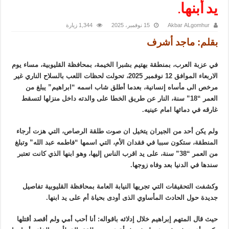
يد أبنها.
Akbar ALgomhur
15 نوفمبر، 2025
1,344 زيارة
بقلم: ماجد أشرف
في عزبة العرب، بمنطقة بهتيم بشبرا الخيمة، بمحافظة القليوبية، مساء يوم
الاربعاء الموافق 12 نوفمبر 2025، تحولت لحظات اللعب بالسلاح الناري غير
مرخص الى مأساه إنسانية، بعدما أطلق شاب اسمه “ابراهيم” يبلغ من
العمر “18” سنة، النار عن طريق الخطا على والدته داخل منزلها لتسقط
غارقه في دمائها امام عينيه.
ولم يكن أحد من الجيران يتخيل ان صوت طلقة الرصاص، التي هزت أرجاء
المنطقة، ستكون سببا في فقدان الأم، التي اسمها “فاطمه عبد الله” وتبلغ
من العمر “38” سنة، على يد اقرب الناس إليها، وهو ابنها الذي كانت تعتبر
سندها في الدنيا بعد وفاه زوجها.
وكشفت التحقيقات التي تجريها النيابة العامة بمحافظة القليوبية تفاصيل
جديدة حول الحادث المأساوي الذى أودى بحياة أم على يد ابنها.
حيث قال المتهم إبراهيم خلال إدلائه باقواله: أنا أحب أمي ولم أقصد أقتلها