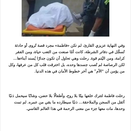
وفي النهاية عزيزي القارئ، لم تكن «فاطمة» مجرد قصة تُروى أو حادثة
تُسجَّل في دفاتر الشرطة، كانت أمًا صنعت من التعب حياة، ومن الفقر
كرامة، ومن اليُتم قوة. رحلت وهي تحاول أن تكون جدارًا يُسند أبناءها…
لكن الرصاصة لم تُصب جسدها وحده، بل اخترقت قلب كل من عرفها، وكل
من يؤمن أن “الأم” هي آخر خطوط الأمان في هذه الدنيا.
رحلت فاطمة لتترك خلفها بيتًا بلا روح، وأطفالًا بلا حضن، وشابًا سيحمل ذنبًا
أثقل من السجن والملاحقة… ذنبًا سيطارده ما بقي من عمره. لم تمت
وحدها، مات معها جزء من معنى الرحمة في هذا العالم القاسي.