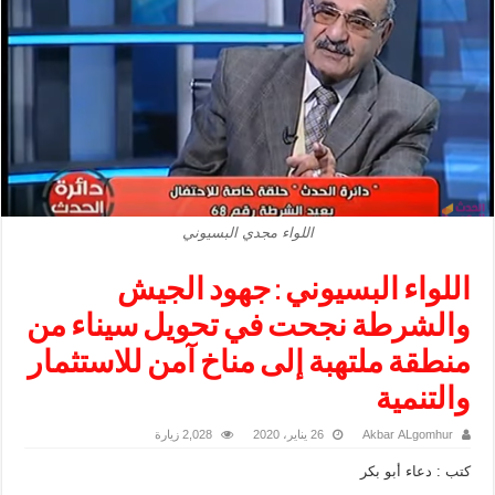
اللواء مجدي البسيوني
اللواء البسيوني : جهود الجيش
والشرطة نجحت في تحويل سيناء من
منطقة ملتهبة إلى مناخ آمن للاستثمار
والتنمية
Akbar ALgomhur
26 يناير، 2020
2,028 زيارة
كتب : دعاء أبو بكر