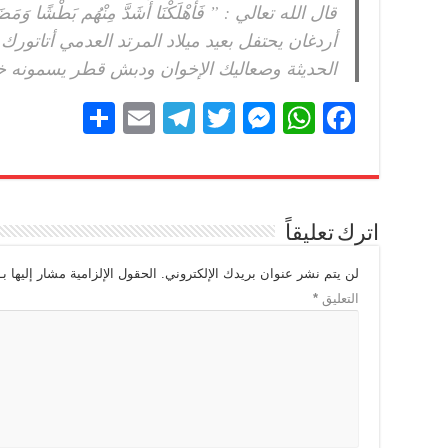
قال الله تعالي : ” فَأَهْلَكْنَا أَشَدَّ مِنْهُم بَطْشًا وَمَ
أردغان يحتفل بعيد ميلاد المرتد العدمي أتاتورك
الحديثة وصعاليك الإخوان ودبش قطر يسمونه خ
S
E
T
T
M
W
F
h
m
el
wi
e
h
a
ar
ail
e
tt
ss
at
c
e
gr
er
e
s
e
اترك تعليقاً
a
n
A
b
m
g
p
o
لن يتم نشر عنوان بريدك الإلكتروني.
الحقول الإلزامية مشار إليها بـ
التعليق
*
er
p
o
k