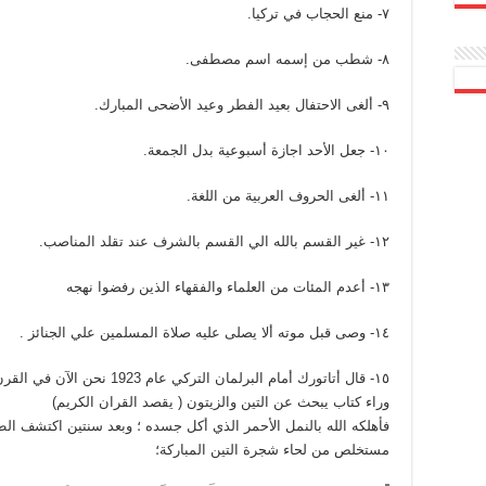
٧- منع الحجاب في تركيا.
٨- شطب من إسمه اسم مصطفى.
٩- ألغى الاحتفال بعيد الفطر وعيد الأضحى المبارك.
١٠- جعل الأحد اجازة أسبوعية بدل الجمعة.
١١- ألغى الحروف العربية من اللغة.
١٢- غير القسم بالله الي القسم بالشرف عند تقلد المناصب.
١٣- أعدم المئات من العلماء والفقهاء الذين رفضوا نهجه
١٤- وصى قبل موته ألا يصلى عليه صلاة المسلمين علي الجنائز .
١٥- قال أتاتورك أمام البرلمان 
وراء كتاب يبحث عن التين والزيتون ( يقصد القران الكريم)
فأهلكه الله بالنمل الأحمر الذي أكل جسده ؛ وبعد سنتين اكتشف ال
مستخلص من لحاء شجرة التين المباركة؛