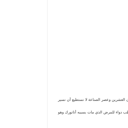
التركي عام 1923 نحن الآن في القرن العشرين وعصر الصناعة لا نستطيع أن نسير
طب دواء للمرض الذي مات بسببه أتاتورك وهو