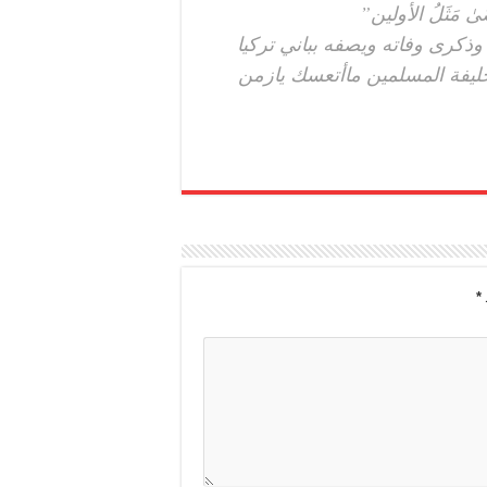
ضَىٰ مَثَلُ الأولين”
 وذكرى وفاته ويصفه بباني تركيا
ليفة المسلمين ماأتعسك يازمن
*