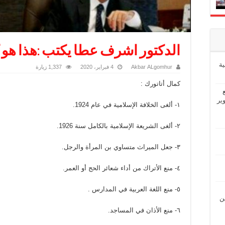
الدكتور اشرف عطا يكتب :هذا هو ك
ة
Akbar ALgomhur
4 فبراير، 2020
1,337 زيارة
كمال أتاتورك :
ير
١- ألغى الخلافة الإسلامية في عام 1924.
٢- ألغى الشريعة الإسلامية بالكامل سنة 1926.
٣- جعل الميراث متساوي بن المرأة والرجل.
٤- منع الأتراك من أداء شعائر الحج أو العمر.
٥- منع اللغة العربية في المدارس .
ين
٦- منع الأذان في المساجد.