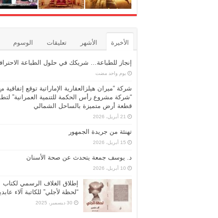
الأخيرة
الأشهر
تعليقات
الوسوم
إنجاز للطباعة… شريكك في حلول الطباعة الاحترافي
‏يوم واحد مضت
شركة “ميران هيلزالعقارية الإماراتية توقع إتفاقية مع
“شركة مشروع رأس الحكمة للتنمية العمرانية” لتطو
قطعة أرض متميزة بالساحل الشمالي
21 أبريل، 2026
تهنئة من جريدة الجمهور
15 أبريل، 2026
د. يوسف جمعة يتحدث عن صحة الأسنان
10 أبريل، 2026
إطلاق الغلاف الرسمي لكتاب
“لحظة لأجلي” للكاتبة آلاء عابد
30 ديسمبر، 2025