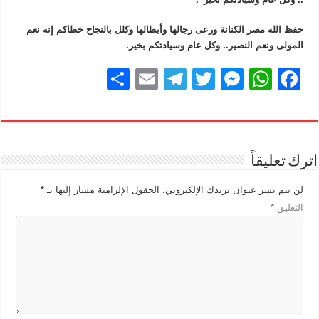
حفظ الله مصر الكنانة ورعى رجالها وأبطالها وكلل بالنجاح خطاكم إنه نعم
المولى ونعم النصير.. وكل عام وسيادتكم بخير
.
S
E
T
T
M
W
F
h
m
el
wi
e
h
a
ar
ail
e
tt
ss
at
c
e
gr
er
e
s
e
اترك تعليقاً
a
n
A
b
m
g
p
o
لن يتم نشر عنوان بريدك الإلكتروني.
الحقول الإلزامية مشار إليها بـ
*
التعليق
*
er
p
o
k