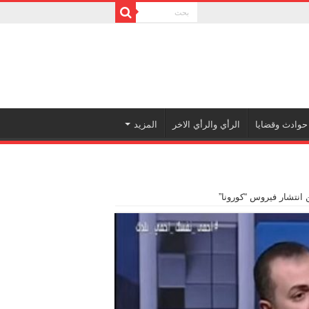
حوادث وقضايا
الرأي والرأي الاخر
المزيد
 انتشار فيروس “كورونا”