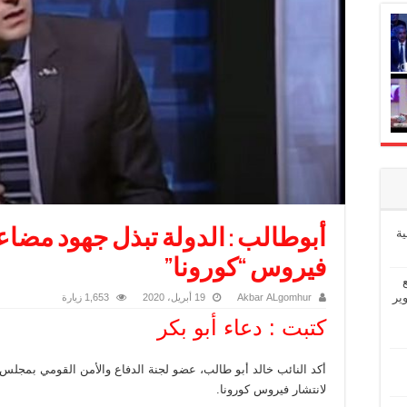
ة
أبوطالب : الدولة تبذل جهود مضاع
فيروس “كورونا”
ير
Akbar ALgomhur
19 أبريل، 2020
1,653 زيارة
كتبت : دعاء أبو بكر
أكد النائب خالد أبو طالب، عضو لجنة الدفاع والأمن القومي بمجلس
لانتشار فيروس كورونا.