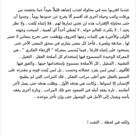
عندما اقتربوا منه في محاولة لجذب إنتباهه قليلاً بعيداً عما يحتضنه من
ورقات وكتب وحياة أخرى قد أقسم ألا يخرج عن حدودها يوماً , وجدوا أن
حتى محاولة الإقتراب هذه لن تجني ثمارها لهم , فلا إنتباه يُلفت , ولا نظر
يحيد ! , لا يكترث للعالم حوله , لا يُعطي أحداً أي أهمية , أصبحت وجهته
الأولى والأخيرة هي كلمات رتبتها الحروف ووُظفت حتى تخرج بمعاني لا حصر
لها , صادقة ومُعبرة , فأخذ كل معنى يتبارى في سحق المعنى الأخر حتى
يستحوذ على إنتباه قارئنا , فيما يُسمى بمعركة ” الإرتقاء الفكري ” , هي
المعركة الوحيدة المسموح فيها إستخدام كل أسلحة العقل : التخيل ,
التشبية , التمثيل , كل الأسلحة مسموح بإستخدامها حينها , والفوز فيها
للأقوى , ليس لمن يفرد عضلاته وحسب , بل لمن يُثبت قوته و مقدرته على
السمو بالعقل نحو أعلى مراتب التفكر , تلك المراتب التي لم يطمح
الإنسان إلا لسواها , وكانت هي هدفه الأول , وظلت هدفه حتى يصل لأخر
أنفاسه , تارة يفقد أمله في الصعود نحو تلك المراتب , وتارة أخرى يفقد
يأسه ويتبدل إلى الأمل في الوصول حتى وإن تأخر موعده ..
ولكنه في لحظة .. التفت !