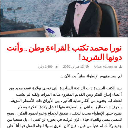
نورا محمد تكتب :القراءة وطن .. وأنت
دونها الشريد !
Akbar ALgomhur
13 فبراير، 2020
1,699 زيارة
لم ﻳﻌﺪ ﻣﻔﻬﻮﻡ ﺍلإﻧﻄﻮﺍﺀ ﺳﻠﺒﻴاً ﺑﻌﺪ ﺍﻟﺂﻥ ..
ﺑﻴﻦ ﺍﻟﻜﺘﺐ ﺍﻟﺠﺪﻳﺪﺓ ﺫﺍﺕ ﺍﻟﺮﺍﺋﺤﺔ ﺍﻟﺴﺎﺣﺮﺓ ﺍﻟﺘﻲ ﺗﻮﺣﻲ ﺑﻮﻟﺎﺩﺓ ﻋﻀﻮ ﺟﺪﻳﺪ ﻣﻦ
ﺃﻋﻀﺎﺀ ﺇﺑﺪﺍﻉ ﺍﻟﻔﻜﺮ ﻭﺑﻴﻦ ﺍﻟﻘﺪﻳﻢ ﺍﻟﻤﻘﺮﻭﺀ ﻣﺌﺎﺕ ﺍﻟﻤﺮﺍﺕ ﻭﻟﻜﻨﻪ ﻟﻢ ﻳﺸﻴﺐ
ﻟﺤﻈﺔ ﻟﻤﺎ ﻳﺤﺘﻮﻳﻪ ﻣﻦ ﺃﻓﻜﺎﺭ ﺷﺎﺑﺔ ﺍﻟﺘﺄﺛﻴﺮ ، ﺑﻴﻦ ﺍلأﻭﺭﺍﻕ ﺫﺍﺕ ﺍلأﺳﻄﺮ ﺍﻟﻤﺰﻳﻨﺔ
ﺑﺄﺣﺮﻑ ﺫﺍﺕ ﻃﺎﺑﻊ ﺇﺑﺪﺍﻋﻲ ﺃﻭ ﺍﻟﻤﻤﺰﻗﺔ ﻣﻨﻬﺎ ﻟﻔﺸﻞ ﻭﻟﺎﺩﺓ ﺍﻟﻔﻜﺮﺓ ﺑﺴﻠﺎﻡ ..
ﻳﺼﺒﺢ ﺣﻴﻨﻬﺎ ﺍلإﻧﻄﻮﺍﺀ ﻣﺤﺒﺐ ﻟﻠﻌﻘﻞ ، ﺻﺪﻳﻖ ﻟﻠﺎﺑﺪﺍﻉ ﻭﻋﺪﻭ ﻟﺠﻤﻮﺩ ﺍﻟﻔﻜﺮ .. ﻳﺼﺒﺢ
ﻟﻠﻤﻌﻨﻰ ﻣﻌﻨﻰ ﻭﻟﻠﺤﻴﺎﺓ ﺣﻴﺎﺓ ، ﻓﺈﻥ ﻏﺮﻗﺖ ﻓﻲ ﺑﺤﻮﺭﻩ ﻟﻦ ﺗُﻔﻨﻰ ! ، ﺑﻞ ﺳﺘﺤﻴﺎ ﻣﻦ
ﺟﺪﻳﺪ ﻭﻛﺄﻧﻚ ﻟﻢ ﺗﺤﻴﺎ ﻣﻦ ﻗﺒﻞ ، ﻓﺈﻥ ﻛﺎﻥ ﺍﻟﻐﺮﻕ ﺳﺒﻴﻠﺎ ﻟﻨﺠﺎﺓ ﺍﻟﻌﻘﻞ ﻓﻬﺎ ﺃﻧﺎ ﺃﻋﻠﻦ