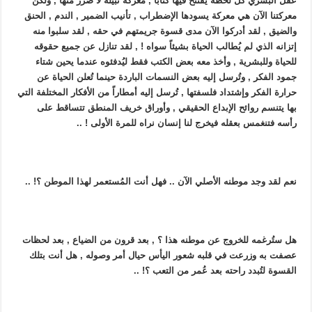
عقل البشري كل لحظة يفتتح فيها كتاباً , معركة نبيلة لا ضرر منها , ولكن
معركتنا الآن هي معركة يسودها الإضطراب , تأنيب الضمير , الندم , الحنق
والضيق , لقد أدركوا الآن مدى قسوة جريمتهم في حقه , لقد سلبوا منه
إتزانه الذي لم يُطالب الحياة بشيئاً سواه ! , لقد تنازل عن جميع حقوقه
للحياة وللبشرية , وأخذ معه بعض الكتب فقط ليُدفئوه عندما يحين شتاء
جمود الفكر , وتُرسل إليه بعض النسمات الباردة حينما تُعلن الحياة عن
حرارة الفكر وإشتداد فلسفتها , تُرسل إليه أمطاراً من الأفكار المختلفة التي
بها يتنسم روائح الإبداع الحقيقي , وأوراق خريف المنطق تتساقط على
رأسه فتنغمس بعقله فيخرج لنا إنسان نراه للمرة الأولى ! ..
نعم لقد وجد موطنه الأصلي الآن .. فهل أنت المُستعمر لهذا الموطن ؟! ..
هل ستُرغمه للخروج عن موطنه هذا ؟ , بعد قرون من الضياع , بعد لحظات
عصفت به وزرعت في قلبه شعور اليأس حيال أمر وصوله , هل أنت بتلك
القسوة لتُبدد راحته بعد عُمر من التعب ؟! ..