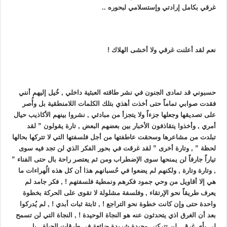
ﻏﺮﻗﻲ ﺑﻜﺎﻣﻞ ﺇﺭﺍﺩﺗﻲ ﻭﺇﺳﺘﺴﻠﺎﻣﻲ ﻟﺒﺤﻮﺭﻩ ..
نعم لقد أعلنت غرقي ولا أخشى الهلاك !
حسبوني قد تمادى الجنون في نشر طاقته العبثية داخلي , خُيل إليهم أنني
فقدت صوابي تماماً حتى أخذت أهذي بتلك الكلمات اللامنطقية بل وأُصر
على تصديقها وجعلها جزءاً ولا يتجزأ من مبادئي , نشروا بينهم الأكاذيب حيال
أمري , وأخذوا يتقاذفون الأخبار بين بعضهم البعض , تارة يقولون ” لقد
تبلدت من مشاعرها وسحقت عاطفتها من أجل فلسفتها التي لا تتركها بحالها
لحظة ” , وتارة أخرى ” لقد غرقت في بحور الفكر الذي لن تجد فيه سوى
تياراً جارفاً لن يمنحها سوى الإضطراب ومن ثم يعتصر راحة بال حتى الفناء ”
, وتارة وتارة , ولكنهم لم يضعوا في حُسبانهم هذا أن كل هذه الُهراءات ما
هي إلا أقاويل من وحي جمود فكرهم ونمطية فلسفتهم ! , فكر جامد لم
يعرف طريقاً نحو الإرتقاء , وفلسفة مشلولة لا تقوى على الحركة بخطوة
واحدة حتى وإن كانت خطوة نحو التراجع ! , ثابتة ثبات أبدي ! , لم يُدركوا
بعد أن الغرق اذي يتحدثون عنه هو النجاة الوحيدة ! , النجاة التي لن تسمح
لي بأي غرق , لن تتركني وحيدة شريدة ضائعة في طرقات الحياة , بل