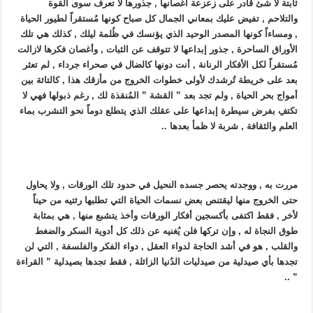
ثابتة لا شئ قادر على زعزعة أغصانها , جذورها لا تعرف سوى القوة
والتلاحم , تفيض عليك بمعاني الجمال كل صباح كونها مُستقراً لطيور الحياة
, ومساءاً كونها المصدر الوحيد الذي يؤنسك في ظُلمة ليلك , كذلك هي تلك
الأوراق الساحرة , جذور إبداعها لا تتوقف عن الثبات , وأغصان فكرها لازالت
مُستقراً لكل الأفكار الرنانة , أنت دونها كالضال في صحراء جرداء , لم تعثر
بعد على خريطة تُرشدك لأولى خطوات الخروج من مأزقك هذا , كالتائة بين
أمواج بحر الحياة , ولم تجد بعد ” القشة ” المُنقذة لك , رغم ذبولها فهي لا
تكتفِ بفرض سيطرة إبداعها على عقلك الذي يتطلع دوماً نحو التشرب بماء
العلم والثقافة , شربة لا ظمأ بعدها ..
مررت به , ووجدته يحصر جسده النحيل في حدود تلك الورقات , ولا يحاول
حتى الخروج منها ليقتنص بعض نسمات الحياة التي تطلبها رئتيه من حيناً
لأخر , فقط اكتفى بأكسجين أفكار الورقات وأخذ يتشبع منها , هي بمثابة
طوق النجاة له , وإن تركها فلن يُغنيه عن ذلك كل أدوية السكر والضغط
والقلب , هو في أشد الحاجة لدواء العقل , دواء الفكر والفلسفة , التي لن
تجدها بأي صيدلية من صيدليات الدُنيا الزائلة , فقط تجدها بصيدلية ” القراءة
” ..