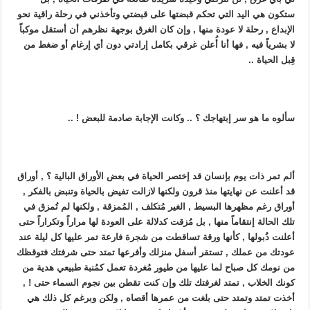
ستكون هي اليد التي تحكم قبضتها على قبضتي وتأخذني في رحلة راقية نحو
الإبداع , رحلة لا عودة منها , وإن كان الغرق بوجهة نظرهم أن أستقل موكباً
لا بشرياً فيه , فها أنا أُعلن غرقي بكامل إرادتي دون أي إرغام أو ضغط من
قِبل الحياة ..
سألوه ما هو سر إبتهاجك ؟ .. وكانت الإجابة صادمة للبعض ! ..
ألم تمر ذات يوم بإنسان قد إختصر الحياة في بعض الأوراق البالية ؟ , أوراق
قد أعلنت عن نهايتها منذ قرون ولكنها لازالت تفيض بالحياة وتنبض بالفكر ,
أوراق رغم مظهرها البسيط , الغير مُتكلف , المُمزقة , ولكنها لم تُمزق في
تلك الحالة إنتقاماً منها , بل مُزقت كدلالة على العودة لها مراراً وتكراراً حتى
أعلنت ذُبولها , كأنها ورقة تساقطت من شجرة فارعة تمر عليها كل ليلة عند
عودتك من عملك , تستقر أسفل منزلك وأفرعها تمتد حتى شرفتك فتوقظك
من نومك كل صباح لما عليها من طيور مُغردة تعمل كمُنبة طبيعي هدية من
كونك الخلاب , تمتد لغرفتك تلك وإن كنت تقطن بين نجوم السماء حتى ! ,
أخذت تمتد وتمتد حتى بلغت من عمرها أقصاه , ولكن وبرغم كل ذلك هي