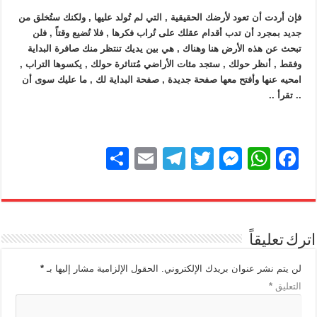
فإن أردت أن تعود لأرضك الحقيقية , التي لم تُولد عليها , ولكنك ستُخلق من
جديد بمجرد أن تدب أقدام عقلك على تُراب فكرها , فلا تُضيع وقتاً , فلن
تبحث عن هذه الأرض هنا وهناك , هي بين يديك تنتظر منك صافرة البداية
وفقط , أنظر حولك , ستجد مئات الأراضي مُتناثرة حولك , يكسوها التراب ,
امحيه عنها وأفتح معها صفحة جديدة , صفحة البداية لك , ما عليك سوى أن
.. تقرأ ..
S
E
T
T
M
W
F
h
m
el
wi
e
h
a
ar
ail
e
tt
ss
at
c
e
gr
er
e
s
e
اترك تعليقاً
a
n
A
b
m
g
p
o
لن يتم نشر عنوان بريدك الإلكتروني.
الحقول الإلزامية مشار إليها بـ
*
التعليق
*
er
p
o