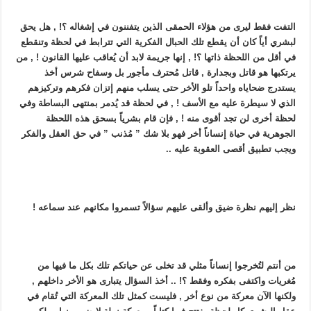
التفت فقط ليرى من هؤلاء الحمقى الذين يتفننون في إشغاله ؟! , هل يحق
لبشري أياً كان أن يقطع تلك الحبال الفكرية التي تترابط في لحظة وتنقطع
في أقل من اللحظة ذاتها ؟! , إنها جريمة لابد أن يُعاقب عليها القانون ! , من
يرتكبها هو قاتل وبجدارة , قاتل مُحترف مأجور بل وسفاح شرس أخذ
يستدرج ضحاياه واحداً تلو الأخر حتى يسلب منهم إتزان فكرهم وتركيزهم
الذي لا سيطرة عليه مع الأسف ! , في لحظة قد يُدمر بمنتهى البساطة وفي
لحظة أخرى لن تجد أقوى منه ! , فإن قام بشرياً بسحق هذه اللحظة
الجوهرية في حياة إنساناً أخر فهو بلا شك ” مُذنب ” في حق العقل والفكر
ويجب تطبيق أقصى العقوبة عليه ..
نظر إليهم نظرة ضيق وألقى عليهم سؤالاً تسمروا مكانهم عند سماعه !
من أنتم لتُخرجوا إنساناً مثلي قد تخلى عن حياتكم تلك بكل ما فيها من
مُغريات واكتفى بفكره وفقط ؟! .. أخذ السؤال يتبارى هو الأخر داخلهم ,
ولكنها الآن معركة من نوع أخر , فليست كمثل تلك المعركة التي تُقام في