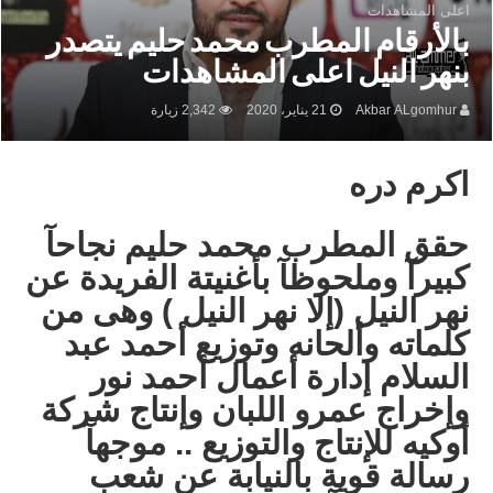
اعلى المشاهدات
بالأرقام المطرب محمد حليم يتصدر
بنهر النيل اعلى المشاهدات
Akbar ALgomhur
21 يناير، 2020
2,342 زيارة
اكرم دره
حقق المطرب محمد حليم نجاحآ
كبيرآ وملحوظآ بأغنيتة الفريدة عن
نهر النيل (إلا نهر النيل ) وهى من
كلماته وألحانه وتوزيع أحمد عبد
السلام إدارة أعمال أحمد نور
وإخراج عمرو اللبان وإنتاج شركة
أوكيه للإنتاج والتوزيع .. موجهآ
رسالة قوية بالنيابة عن شعب