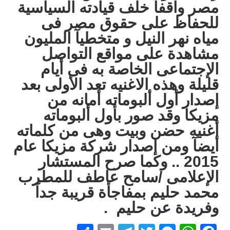
مصر واقفآ خلف قيادته السياسية
للحفاظ على حقوق مصر فى
مياه نهر النيل و متخطيآ المليون
مشاهدة على مواقع التواصل
الإجتماعى الخاصة به فى أيام
قليلة وهذه الاغنيه تعد الأولى بعد
إصدار أول ألبوماته أمانه من
مزيكا وقد صور بأول ألبوماته
أغنيه حضن وبيت وهى من كلماته
أيضآ ومن إصدار شركة مزيكا عام
2015 .. وكما صرح المستشار
الإعلامى /سامح عاطف للمطرب
محمد حليم بمفاجأة قريبة جدآ
وفريدة عن حليم .