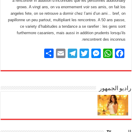
a rencontrer in addition d’inconnues que les personnes additionally
grows. A vingt ans, on va enormement voir ses amis, on fait los
angeles fete, on se retrouve a dormir chez l’ami d’un ami… bref, on
papillonne un peu partout, multipliant les rencontres. A 50 ans passe,
ce variety d’habitudes a tendance a se rarefier : les gens sont
furthermore casaniers, mais aussi in addition prudents lorsqu’ils
rencontrent des inconnus.
S
E
T
T
M
W
F
h
m
el
wi
e
h
a
ar
ail
e
tt
ss
at
c
e
gr
er
e
s
e
b
راديو الجمهور
A
n
a
m
g
p
o
er
p
o
k