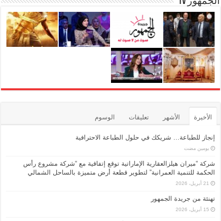
الجمهور TV
الأخيرة
الأشهر
تعليقات
الوسوم
إنجاز للطباعة… شريكك في حلول الطباعة الاحترافية
‏يومين مضت
شركة “ميران هيلزالعقارية الإماراتية توقع إتفاقية مع “شركة مشروع رأس
الحكمة للتنمية العمرانية” لتطوير قطعة أرض متميزة بالساحل الشمالي
21 أبريل، 2026
تهنئة من جريدة الجمهور
15 أبريل، 2026