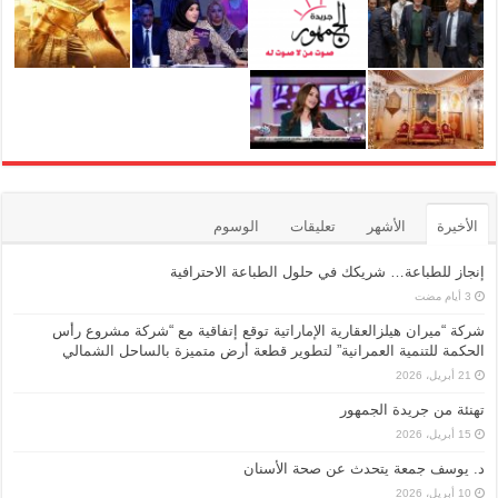
الأخيرة
الأشهر
تعليقات
الوسوم
إنجاز للطباعة… شريكك في حلول الطباعة الاحترافية
شركة “ميران هيلزالعقارية الإماراتية توقع إتفاقية مع “شركة مشروع رأس
الحكمة للتنمية العمرانية” لتطوير قطعة أرض متميزة بالساحل الشمالي
21 أبريل، 2026
تهنئة من جريدة الجمهور
15 أبريل، 2026
د. يوسف جمعة يتحدث عن صحة الأسنان
10 أبريل، 2026