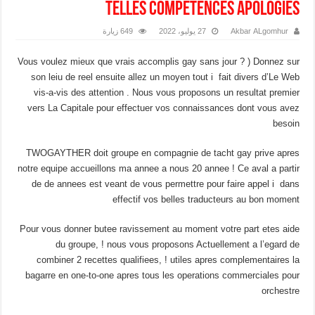
telles competences apologies
Akbar ALgomhur
27 يوليو، 2022
649 زيارة
Vous voulez mieux que vrais accomplis gay sans jour ? ) Donnez sur
son leiu de reel ensuite allez un moyen tout i fait divers d’Le Web
vis-a-vis des attention . Nous vous proposons un resultat premier
vers La Capitale pour effectuer vos connaissances dont vous avez
besoin
TWOGAYTHER doit groupe en compagnie de tacht gay prive apres
notre equipe accueillons ma annee a nous 20 annee !
Ce aval a partir
de de annees est veant de vous permettre pour faire appel i dans
effectif vos belles traducteurs au bon moment
Pour vous donner butee ravissement au moment votre part etes aide
du groupe, ! nous vous proposons Actuellement a l’egard de
combiner 2 recettes qualifiees, ! utiles apres complementaires la
bagarre en one-to-one apres tous les operations commerciales pour
orchestre