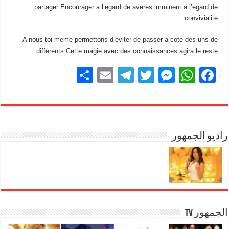
partager Encourager a l’egard de averes imminent a l’egard de
convivialite
A nous toi-meme permettons d’eviter de passer a cote des uns de
differents Cette magie avec des connaissances agira le reste .
S
E
T
T
M
W
F
h
m
el
wi
e
h
a
ar
ail
e
tt
ss
at
c
e
gr
er
e
s
e
b
راديو الجمهور
A
n
a
m
g
p
o
er
p
o
k
الجمهور TV