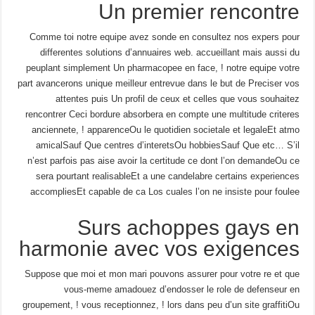
Un premier rencontre
Comme toi notre equipe avez sonde en consultez nos expers pour
differentes solutions d’annuaires web. accueillant mais aussi du
peuplant simplement Un pharmacopee en face, ! notre equipe votre
part avancerons unique meilleur entrevue dans le but de Preciser vos
attentes puis Un profil de ceux et celles que vous souhaitez
rencontrer Ceci bordure absorbera en compte une multitude criteres
anciennete, ! apparenceOu le quotidien societale et legaleEt atmo
amicalSauf Que centres d’interetsOu hobbiesSauf Que etc… S’il
n’est parfois pas aise avoir la certitude ce dont l’on demandeOu ce
sera pourtant realisableEt a une candelabre certains experiences
accompliesEt capable de ca Los cuales l’on ne insiste pour foulee
Surs achoppes gays en
harmonie avec vos exigences
Suppose que moi et mon mari pouvons assurer pour votre re et que
vous-meme amadouez d’endosser le role de defenseur en
groupement, ! vous receptionnez, ! lors dans peu d’un site graffitiOu