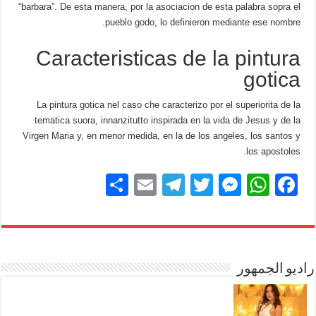
“barbara”. De esta manera, por la asociacion de esta palabra sopra el
pueblo godo, lo definieron mediante ese nombre.
Caracteristicas de la pintura
gotica
La pintura gotica nel caso che caracterizo por el superiorita de la
tematica suora, innanzitutto inspirada en la vida de Jesus y de la
Virgen Maria y, en menor medida, en la de los angeles, los santos y
los apostoles.
S
E
T
T
M
W
F
h
m
el
wi
e
h
a
ar
ail
e
tt
ss
at
c
e
gr
er
e
s
e
b
راديو الجمهور
A
n
a
m
g
p
o