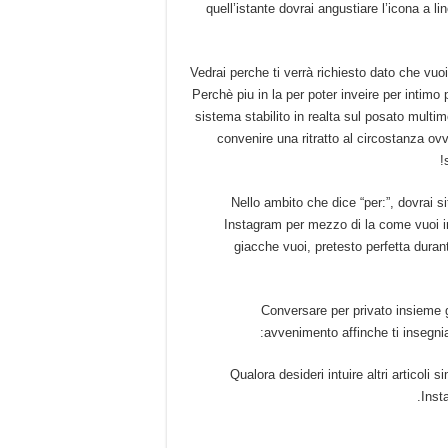
quell’istante dovrai angustiare l’icona a li
Vedrai perche ti verrà richiesto dato che vu
Perchè piu in la per poter inveire per intim
sistema stabilito in realta sul posato multime
convenire una ritratto al circostanza 
Nello ambito che dice “per:”, dovrai si
Instagram per mezzo di la come vuoi in
giacche vuoi, pretesto perfetta dura
Conversare per privato insieme g
avvenimento affinche ti insegnia
Qualora desideri intuire altri articoli 
Inst