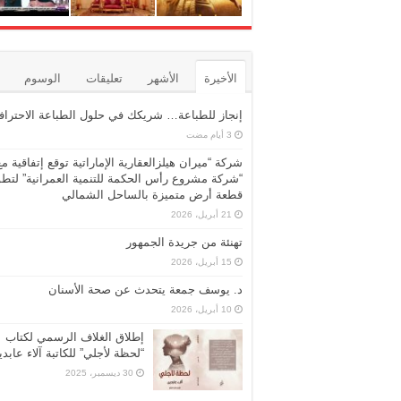
الأخيرة
الأشهر
تعليقات
الوسوم
إنجاز للطباعة… شريكك في حلول الطباعة الاحترافي
شركة “ميران هيلزالعقارية الإماراتية توقع إتفاقية مع
“شركة مشروع رأس الحكمة للتنمية العمرانية” لتطو
قطعة أرض متميزة بالساحل الشمالي
21 أبريل، 2026
تهنئة من جريدة الجمهور
15 أبريل، 2026
د. يوسف جمعة يتحدث عن صحة الأسنان
10 أبريل، 2026
إطلاق الغلاف الرسمي لكتاب
“لحظة لأجلي” للكاتبة آلاء عابد
30 ديسمبر، 2025