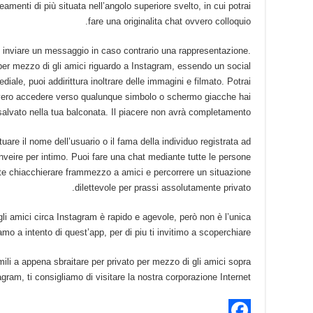
neamenti di più situata nell’angolo superiore svelto, in cui potrai
fare una originalita chat ovvero colloquio.
oi inviare un messaggio in caso contrario una rappresentazione.
o per mezzo di gli amici riguardo a Instagram, essendo un social
diale, puoi addirittura inoltrare delle immagini e filmato. Potrai
ovvero accedere verso qualunque simbolo o schermo giacche hai
salvato nella tua balconata. Il piacere non avrà completamento!
tuare il nome dell’usuario o il fama della individuo registrata ad
veire per intimo. Puoi fare una chat mediante tutte le persone
nte chiacchierare frammezzo a amici e percorrere un situazione
dilettevole per prassi assolutamente privato.
li amici circa Instagram è rapido e agevole, però non è l’unica
mo a intento di quest’app, per di piu ti invitimo a scoperchiare:
simili a appena sbraitare per privato per mezzo di gli amici sopra
agram, ti consigliamo di visitare la nostra corporazione Internet.