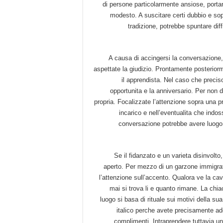
di persone particolarmente ansiose, porta
modesto. A suscitare certi dubbio e soprat
tradizione, potrebbe spuntare diff
A causa di accingersi la conversazione, 
aspettate la giudizio. Prontamente posteriorm
il apprendista. Nel caso che preci
opportunita e la anniversario. Per non d
propria. Focalizzate l’attenzione sopra una p
incarico e nell’eventualita che indo
conversazione potrebbe avere luogo 
Se il fidanzato e un varieta disinvolto
aperto.
Per mezzo di un garzone immigrato 
l’attenzione sull’accento. Qualora ve la ca
mai si trova li e quanto rimane. La chi
luogo si basa di rituale sui motivi della s
italico perche avete precisamente a
complimenti. Intraprendere tuttavia u