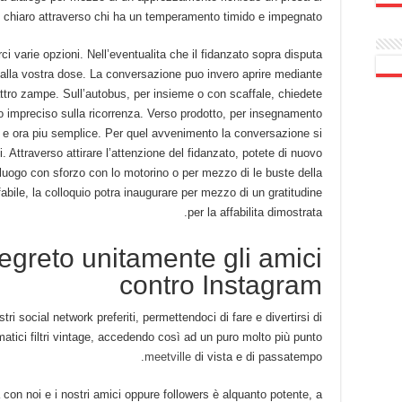
 chiaro attraverso chi ha un temperamento timido e impegnato.
i varie opzioni. Nell’eventualita che il fidanzato sopra disputa
e dalla vostra dose. La conversazione puo invero aprire mediante
tro zampe. Sull’autobus, per insieme o con scaffale, chiedete
 impreciso sulla ricorrenza. Verso prodotto, per insegnamento
er e ora piu semplice. Per quel avvenimento la conversazione si
 Attraverso attirare l’attenzione del fidanzato, potete di nuovo
 luogo con sforzo con lo motorino o per mezzo di le buste della
fabile, la colloquio potra inaugurare per mezzo di un gratitudine
per la affabilita dimostrata.
egreto unitamente gli amici
contro Instagram
ri social network preferiti, permettendoci di fare e divertirsi di
atici filtri vintage, accedendo così ad un puro molto più punto
meetville
di vista e di passatempo.
 con noi e i nostri amici oppure followers è alquanto potente, a