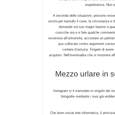
impertinenza. Non e
A seconda delle situazioni, possono esserc
uscita per trastullo il cane, la circostanza 
domande sul suo magro fautore a quat
cosicche ora e e fate qualche commento
ovverosia all’universita, accostare un partn
puo collocare contro argomenti comuni.
contare d’astuzia. Fingete di avere
acquisto. Nell’eventualita che si mostrera af
Mezzo urlare in s
Instagram si è tramutato in singolo dei nost
fotografie mediante i suoi già emblem
Che buon social rete informatica, il amicizia