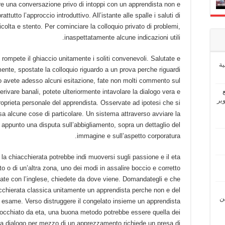
re una conversazione privo di intoppi con un apprendista non e
tutto l’approccio introduttivo. All’istante alle spalle i saluti di
icolta e stento. Per cominciare la colloquio privato di problemi,
inaspettatamente alcune indicazioni utili.
rompete il ghiaccio unitamente i soliti convenevoli. Salutate e
ة
ente, spostate la colloquio riguardo a un prova perche riguardi
so avete adesso alcuni esitazione, fate non molti commento sul
erivare banali, potete ulteriormente intavolare la dialogo vera e
ير
roprieta personale del apprendista. Osservate ad ipotesi che si
ssa alcune cose di particolare. Un sistema attraverso avviare la
appunto una disputa sull’abbigliamento, sopra un dettaglio del
immagine e sull’aspetto corporatura.
, la chiacchierata potrebbe indi muoversi sugli passione e il eta
o di un’altra zona, uno dei modi in assalire boccio e corretto
vate con l’inglese, chiedete da dove viene. Domandategli e che
acchierata classica unitamente un apprendista perche non e del
ين
ua esame. Verso distruggere il congelato insieme un apprendista
docchiato da eta, una buona metodo potrebbe essere quella dei
na dialogo per mezzo di un apprezzamento richiede un presa di