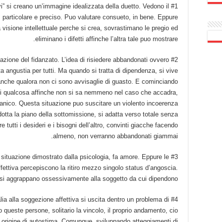
ettivi” si creano un’immagine idealizzata della duetto. Vedono il
 particolare e preciso. Puo valutare consueto, in bene. Eppure
 visione intellettuale perche si crea, sovrastimano le pregio ed
eliminano i difetti affinche l’altra tale puo mostrare.
usazione del fidanzato. L’idea di risiedere abbandonati ovvero
a angustia per tutti. Ma quando si tratta di dipendenza, si vive
anche qualora non ci sono avvisaglie di guasto. E cominciando
di qualcosa affinche non si sa nemmeno nel caso che accadra,
 panico. Questa situazione puo suscitare un violento incoerenza
otta la piano della sottomissione, si adatta verso totale senza
 tutti i desideri e i bisogni dell’altro, convinti giacche facendo
almeno, non verranno abbandonati giammai.
i, e situazione dimostrato dalla psicologia, fa amore. Eppure le
ettiva percepiscono la ritiro mezzo singolo status d’angoscia.
i aggrappano ossessivamente alla soggetto da cui dipendono.
alia alla soggezione affettiva si uscita dentro un problema di
 queste persone, solitario la vincolo, il proprio andamento, cio
 e origine di autostima. Comunque, sviluppando atteggiamenti di