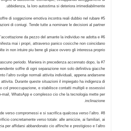
ubbidienza, la loro autostima si deteriora irrimediabilmente.
 soffre di soggezione emotiva incontra reali dubbio nel rubare
azioni di coniugi. Tende tutte a nominare le decisioni al partner.
e l’accettazione da pezzo del amante la individuo ne adotta e
nifesta mai i propri, attraverso panico cosicche non coincidano
lte in non intuire piu bene gli piace ovvero gli interessa proprio.
con ciascuno periodo. Maniera in precedenza accennato dopo, la
endente soffre di ogni separazione non solo definitiva giacche
 l’altro svolge normali attivita individuali, appena andarsene
 attivita. Durante queste situazioni il impiegato ha indigenza di
 col preoccupazione, e stabilisce contatti multipli e ossessivi
e-mail, WhatsApp e complesso cio che la tecnologia mette per
inclinazione.
nde verso compromessi e si sacrifica qualcosa verso l’altro.
ificio concretamente verso totale: alle amicizie, ai familiari, ai
zia per affidarsi abbandonato cio affinche e prestigioso e l’altro.