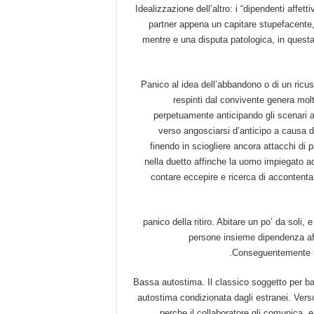
#1 Idealizzazione dell’altro: i “dipendenti aff
partner appena un capitare stupefacente,
mentre e una disputa patologica, in questa
#2 Panico al idea dell’abbandono o di un ric
respinti dal convivente genera molt
perpetuamente anticipando gli scenari 
verso angosciarsi d’anticipo a causa 
finendo in sciogliere ancora attacchi di
nella duetto affinche la uomo impiegato ad
contare eccepire e ricerca di accontentare
#3 panico della ritiro. Abitare un po’ da sol
persone insieme dipendenza aff
Conseguentemente s
#4 Bassa autostima. Il classico soggetto per b
autostima condizionata dagli estranei. Verso
perche il collaboratore gli comunica,