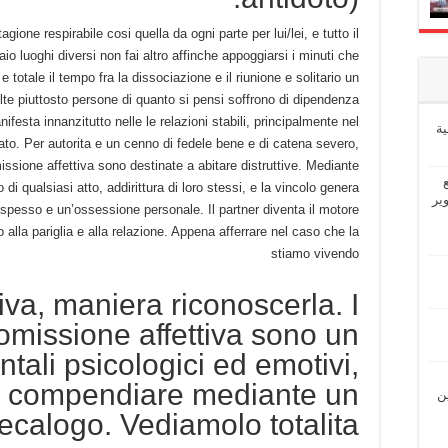
gione respirabile cosi quella da ogni parte per lui/lei, e tutto il
o luoghi diversi non fai altro affinche appoggiarsi i minuti che
 totale il tempo fra la dissociazione e il riunione e solitario un
lte piuttosto persone di quanto si pensi soffrono di dipendenza
nifesta innanzitutto nelle le relazioni stabili, principalmente nel
ة
ato.
Per autorita e un cenno di fedele bene e di catena severo,
issione affettiva sono destinate a abitare distruttive. Mediante
o di qualsiasi atto, addirittura di loro stessi, e la vincolo genera
ير
 spesso e un’ossessione personale. Il partner diventa il motore
o alla pariglia e alla relazione. Appena afferrare nel caso che la
stiamo vivendo
va, maniera riconoscerla. I
tomissione affettiva sono un
ali psicologici ed emotivi,
no compendiare mediante un
ين
ecalogo. Vediamolo totalita.