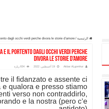
الرئيسية
/
tento dagli occhi verdi perche divora le storie d’amore
a e il portento dagli occhi verdi perche
divora le storie d’amore
Akbar ALgomhur
19 أغسطس، 2022
834 زيارة
e il fidanzato e assente ci
a e qualora e presso stiamo
nti verso non contraddirlo,
orando e la nostra (pero c’e
antidoto).