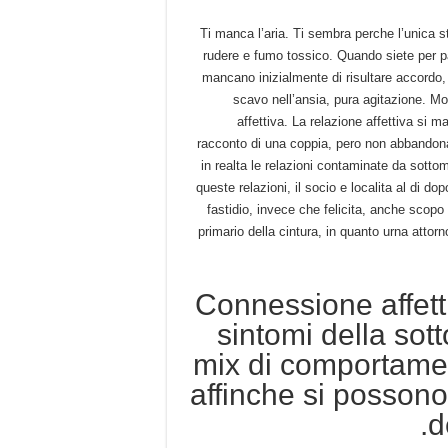
Ti manca l’aria. Ti sembra perche l’unica sta
rudere e fumo tossico. Quando siete per pai
mancano inizialmente di risultare accordo, e
scavo nell’ansia, pura agitazione. Mo
affettiva. La relazione affettiva si ma
racconto di una coppia, pero non abbandon
in realta le relazioni contaminate da sottom
queste relazioni, il socio e localita al di dop
fastidio, invece che felicita, anche scopo
primario della cintura, in quanto urna attorn
Connessione affetti
sintomi della sot
mix di comportament
affinche si posso
d