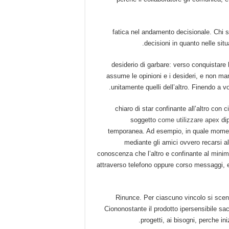
#5 fatica nel andamento decisionale. Chi
decisioni in quanto nelle situ
#6 desiderio di garbare: verso conquistar
assume le opinioni e i desideri, e non ma
unitamente quelli dell’altro. Finendo a vo
#7 chiaro di star confinante all’altro 
soggetto
come utilizzare apex
dip
temporanea. Ad esempio, in quale momento
mediante gli amici ovvero recarsi al
conoscenza che l’altro e confinante al minimo
attraverso telefono oppure corso messaggi, 
#8 Rinunce. Per ciascuno vincolo si sce
Ciononostante il prodotto ipersensibile sacr
progetti, ai bisogni, perche ini