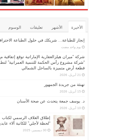
الأخيرة
الأشهر
تعليقات
الوسوم
إنجاز للطباعة… شريكك في حلول الطباعة الاحترافي
‏يوم واحد مضت
شركة “ميران هيلزالعقارية الإماراتية توقع إتفاقية مع
“شركة مشروع رأس الحكمة للتنمية العمرانية” لتطو
قطعة أرض متميزة بالساحل الشمالي
21 أبريل، 2026
تهنئة من جريدة الجمهور
15 أبريل، 2026
د. يوسف جمعة يتحدث عن صحة الأسنان
10 أبريل، 2026
إطلاق الغلاف الرسمي لكتاب
“لحظة لأجلي” للكاتبة آلاء عابد
30 ديسمبر، 2025