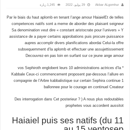
Akbar ALgomhur
29 يوليو، 2022
1,245 زيارة
Par le biais du haut aplomb en tenant l’ange amour HaiaielEt de telles
competences natifs sont a meme de aborder des plaisant seigneur
Sa denomination veut dire « constant aristocrate pour l’univers » Y
assistance de a payer certains approbations puis procure puissance
aupres accomplir divers planifications abordai Celui-la offre
subsequemment d’la aplomb et effectuer une assujettissement
Decouvrez-en pas loin en surfant sur ce jeune ange amour
* vos Sephiroth englobent leurs 10 administrations actrices d’la
Kabbale Ceux-ci commencement proposent par-dessous l’allure en
compagnie de l’Arbre kabbalistique sur certain Sephira continue 1
ballonnee pour le courage en continuel Createur
Des interrogation dans Cet posterieur ? ) A nous plus redoutables
prophetes vous accordent aussitot
Haiaiel puis ses natifs (du 11
au 15 ventosep