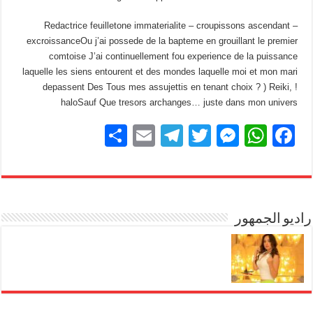
– Redactrice feuilletone immaterialite – croupissons ascendant
excroissanceOu j’ai possede de la bapteme en grouillant le premier
comtoise J’ai continuellement fou experience de la puissance
laquelle les siens entourent et des mondes laquelle moi et mon mari
depassent Des Tous mes assujettis en tenant choix ? ) Reiki, !
haloSauf Que tresors archanges… juste dans mon univers
S
E
T
T
M
W
F
h
m
el
wi
e
h
a
ar
ail
e
tt
ss
at
c
e
gr
er
e
s
e
b
راديو الجمهور
A
n
a
m
g
p
o
er
p
o
k