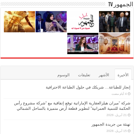
الجمهور TV
الأخيرة
الأشهر
تعليقات
الوسوم
إنجاز للطباعة… شريكك في حلول الطباعة الاحترافية
شركة “ميران هيلزالعقارية الإماراتية توقع إتفاقية مع “شركة مشروع رأس
الحكمة للتنمية العمرانية” لتطوير قطعة أرض متميزة بالساحل الشمالي
21 أبريل، 2026
تهنئة من جريدة الجمهور
15 أبريل، 2026