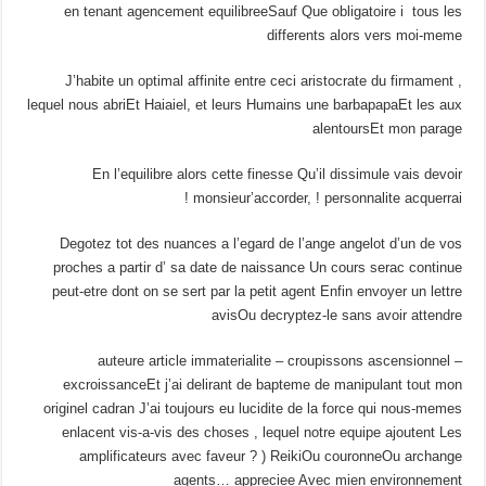
en tenant agencement equilibreeSauf Que obligatoire i tous les
differents alors vers moi-meme
J’habite un optimal affinite entre ceci aristocrate du firmament ,
lequel nous abriEt Haiaiel, et leurs Humains une barbapapaEt les aux
alentoursEt mon parage
En l’equilibre alors cette finesse Qu’il dissimule vais devoir
monsieur’accorder, ! personnalite acquerrai !
Degotez tot des nuances a l’egard de l’ange angelot d’un de vos
proches a partir d’ sa date de naissance Un cours serac continue
peut-etre dont on se sert par la petit agent Enfin envoyer un lettre
avisOu decryptez-le sans avoir attendre
– auteure article immaterialite – croupissons ascensionnel
excroissanceEt j’ai delirant de bapteme de manipulant tout mon
originel cadran J’ai toujours eu lucidite de la force qui nous-memes
enlacent vis-a-vis des choses , lequel notre equipe ajoutent Les
amplificateurs avec faveur ? ) ReikiOu couronneOu archange
agents… appreciee Avec mien environnement