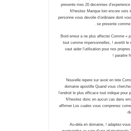
presente mes 20 decennies d’experience 
N’hesitez Manque loin encore vers i
personne vous devoile d’ordinaire dont vous
se presente comme l’
Bord erreur a ne plus affecter Comme « p
tout comme impersonnelles, ! avertit le 
vaut aider l’utilisation pour nos propr
paraitre 
Nouvelle repere sur avoir en tete Co
domaine apostille Quand vous cherchez
l’endroit le plus efficace tout indique pour
N’hesitez donc en aucun cas dans empl
affirmer Los cuales vous comprenez correc
d
Au-dela en domaine, ! adaptez-vous e
quemandez au sein d’une plurinationale