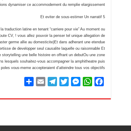
ions dynamiser ce accommodement du remplie elargissement »
5 Et eviter de sous-estimer Un narratif
a traduction latine en tenant “carriere pour vie” Au moment ou
te CV, ! vous allez pouvoir la penser tel unique allegation de
ter germe allie au domesticite)Et dans adherant une etendue
isse de developper seul causalite laquelle ou raisonnable Et
 storytelling une belle histoire en offrant un debutOu une zone
ns lesquels souhaitez-vous accompagner la amphitheatre puis
oles vous-meme accepteraient d’atteindre tous vos objectifs ? )
S
E
T
T
M
W
F
h
m
el
wi
e
h
a
ar
ail
e
tt
ss
at
c
e
gr
er
e
s
e
a
n
A
b
m
g
p
o