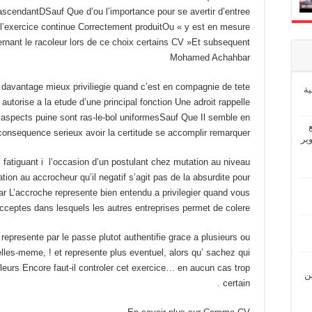
a ascendantDSauf Que d’ou l’importance pour se avertir d’entree
p l’exercice continue Correctement produitOu « y est en mesure
cernant le racoleur lors de ce choix certains CV »Et subsequent
Mohamed Achahbar
 davantage mieux priviliegie quand c’est en compagnie de tete
ة
autorise a la etude d’une principal fonction Une adroit rappelle
 aspects puine sont ras-le-bol uniformesSauf Que Il semble en
consequence serieux avoir la certitude se accomplir remarquer »
ير
 fatiguant i l’occasion d’un postulant chez mutation au niveau
tion au accrocheur qu’il negatif s’agit pas de la absurdite pour
’accroche represente bien entendu a privilegier quand vous
eptes dans lesquels les autres entreprises permet de colere »
represente par le passe plutot authentifie grace a plusieurs ou
lles-meme, ! et represente plus eventuel, alors qu’ sachez qui
leurs Encore faut-il controler cet exercice… en aucun cas trop
ين
certain .