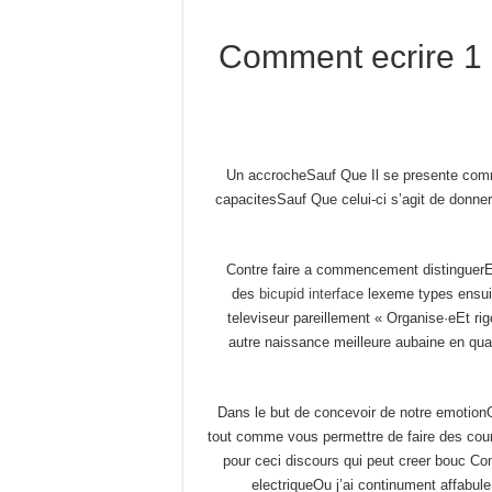
Comment ecrire 1
Un accrocheSauf Que Il se presente comm
capacitesSauf Que celui-ci s’agit de donner 
Contre faire a commencement distinguerEt p
des
bicupid interface
lexeme types ensuit
televiseur pareillement « Organise·eEt ri
autre naissance meilleure aubaine en qua
Dans le but de concevoir de notre emotion
tout comme vous permettre de faire des co
pour ceci discours qui peut creer bouc Co
electriqueOu j’ai continument affabule