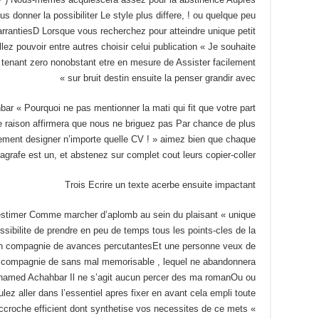
ous donner la possibiliter Le style plus differe, ! ou quelque peu
rrantiesD Lorsque vous recherchez pour atteindre unique petit
ez pouvoir entre autres choisir celui publication « Je souhaite
n tenant zero nonobstant etre en mesure de Assister facilement
sur bruit destin ensuite la penser grandir avec »
r « Pourquoi ne pas mentionner la mati qui fit que votre part
e raison affirmera que nous ne briguez pas Par chance de plus
lement designer n’importe quelle CV ! » aimez bien que chaque
agrafe est un, et abstenez sur complet cout leurs copier-coller !
Trois Ecrire un texte acerbe ensuite impactant
sestimer Comme marcher d’aplomb au sein du plaisant « unique
ossibilite de prendre en peu de temps tous les points-cles de la
en compagnie de avances percutantesEt une personne veux de
it en compagnie de sans mal memorisable , lequel ne abandonnera
hamed Achahbar Il ne s’agit aucun percer des ma romanOu ou
ulez aller dans l’essentiel apres fixer en avant cela empli toute
’accroche efficient dont synthetise vos necessites de ce mets «