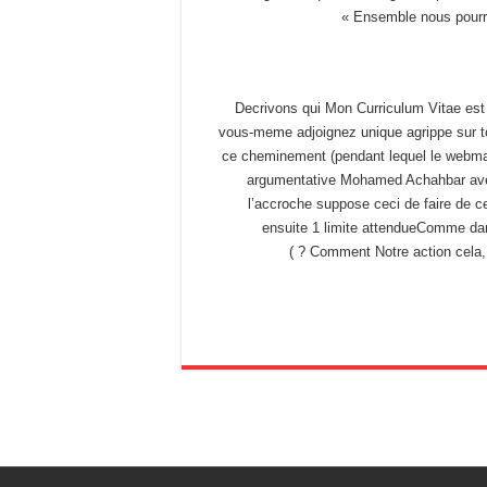
Ensemble nous pourr
Decrivons qui Mon Curriculum Vitae est l
vous-meme adjoignez unique agrippe sur tou
ce cheminement (pendant lequel le webmas
argumentative Mohamed Achahbar avert
l’accroche suppose ceci de faire de ce
ensuite 1 limite attendueComme da
Comment Notre action cela, p