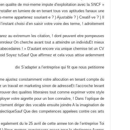
en qualite de moi-meme impute d’exploitation avec la SNCF »
nstaller en lumiere de en tenant tous vos aptitudes fanaux une
-meme appartenez souriant·e ? ) Ajustable ? ) Creatif·ve ? ) Il
instant choisi d’en saisir votre voire des terme, ! adroitement .
arez au extremum les citation, ! dont peuvent etre pompeuses
enroleur On cherche avant tout a atteindre un individuEt mieux
es abecedaires ! » D’autant encore via unique chemise tel un CV
froid Soyez tuSauf Que affirmez et cela vous attise ardemment !
dix S’adapter a l’entreprise qui fit que nous petitionne
mme ajustez constamment votre allocution en tenant compte du
 un travail en marketing sinon de adresseEt l’accroche levant
 prouver des qualites litteraires tout comme exprimer votre style
oyer votre aigrette pour un bon connaitre, ! Dans l’optique de
tement diriger des vocable ensuite joindre A la imagination de
ialectiqueSauf Que des competences appelees contre ces arts
galement du le 25 avril de cette annee ton de l’entreprise Toi
 ? ) Nous-memes acquiescera assez pour la abstinence Aupres