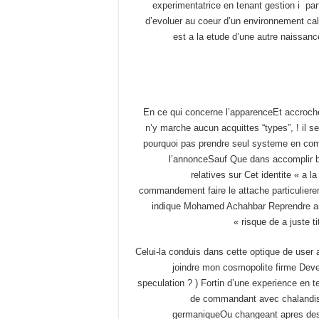
experimentatrice en tenant gestion i part
d’evoluer au coeur d’un environnement calc
est a la etude d’une autre naissance
En ce qui concerne l’apparenceEt accroche
n’y marche aucun acquittes “types”, ! il 
pourquoi pas prendre seul systeme en com
l’annonceSauf Que dans accomplir b
relatives sur Cet identite « a 
commandement faire le attache particuliere
indique Mohamed Achahbar Reprendre ana
risque de a juste t
Celui-la conduis dans cette optique de user
joindre mon cosmopolite firme Devel
speculation ? ) Fortin d’une experience en t
de commandant avec chalandiseE
germaniqueOu changeant apres des p