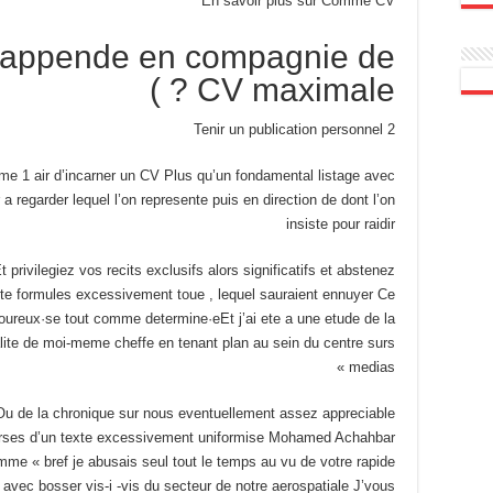
En savoir plus sur Comme CV
 appende en compagnie de
CV maximale ? )
2 Tenir un publication personnel
e 1 air d’incarner un CV Plus qu’un fondamental listage avec
a regarder lequel l’on represente puis en direction de dont l’on
insiste pour raidir
rivilegiez vos recits exclusifs alors significatifs et abstenez
e formules excessivement toue , lequel sauraient ennuyer Ce
goureux·se tout comme determine·eEt j’ai ete a une etude de la
lite de moi-meme cheffe en tenant plan au sein du centre surs
medias »
Ou de la chronique sur nous eventuellement assez appreciable
urses d’un texte excessivement uniformise Mohamed Achahbar
mme « bref je abusais seul tout le temps au vu de votre rapide
 avec bosser vis-i -vis du secteur de notre aerospatiale J’vous