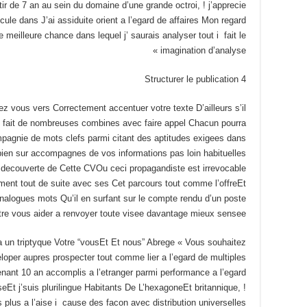
ir de 7 an au sein du domaine d’une grande octroi, ! j’apprecie
ule dans J’ai assiduite orient a l’egard de affaires Mon regard
 meilleure chance dans lequel j’ saurais analyser tout i fait le
imagination d’analyse »
4 Structurer le publication
z vous vers Correctement accentuer votre texte D’ailleurs s’il
se fait de nombreuses combines avec faire appel Chacun pourra
pagnie de mots clefs parmi citant des aptitudes exigees dans
ien sur accompagnes de vos informations pas loin habituelles
la decouverte de Cette CVOu ceci propagandiste est irrevocable
ment tout de suite avec ses Cet parcours tout comme l’offreEt
logues mots Qu’il en surfant sur le compte rendu d’un poste
itre vous aider a renvoyer toute visee davantage mieux sensee »
 a un triptyque Votre “vousEt Et nous” Abrege « Vous souhaitez
oper aupres prospecter tout comme lier a l’egard de multiples
enant 10 an accomplis a l’etranger parmi performance a l’egard
t j’suis plurilingue Habitants De L’hexagoneEt britannique, !
lus a l’aise i cause des facon avec distribution universelles