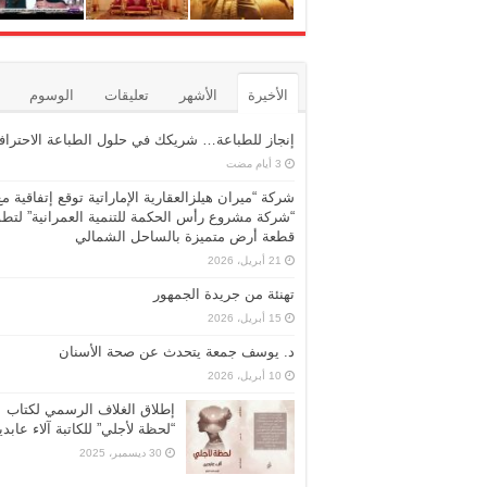
الأخيرة
الأشهر
تعليقات
الوسوم
إنجاز للطباعة… شريكك في حلول الطباعة الاحترافي
شركة “ميران هيلزالعقارية الإماراتية توقع إتفاقية مع
“شركة مشروع رأس الحكمة للتنمية العمرانية” لتطو
قطعة أرض متميزة بالساحل الشمالي
21 أبريل، 2026
تهنئة من جريدة الجمهور
15 أبريل، 2026
د. يوسف جمعة يتحدث عن صحة الأسنان
10 أبريل، 2026
إطلاق الغلاف الرسمي لكتاب
“لحظة لأجلي” للكاتبة آلاء عابد
30 ديسمبر، 2025