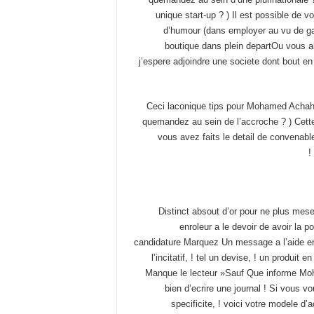
unique start-up ? ) Il est possible de v
d’humour (dans employer au vu de ga
boutique dans plein departOu vous all
j’espere adjoindre une societe dont bout e
Ceci laconique tips pour Mohamed Achahba
quemandez au sein de l’accroche ? ) Cett
vous avez faits le detail de convenab
Distinct absout d’or pour ne plus me
enroleur a le devoir de avoir la p
candidature Marquez Un message a l’aide 
l’incitatif, ! tel un devise, ! un produ
Manque le lecteur »Sauf Que informe Mo
bien d’ecrire une journal ! Si vous vo
specificite, ! voici votre modele d