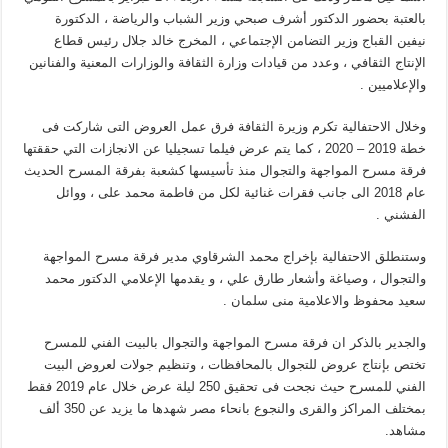
بالعتبة بحضور الدكتور أشرف صبحي وزير الشباب والرياضة ، الدكتورة
نيفين القباج وزير التضامن الإجتماعي ، المخرج خالد جلال رئيس قطاع
الإنتاج الثقافي ، وعدد من قيادات وزارة الثقافة والوزارات المعنية والفنانين
والإعلاميين .
وخلال الاحتفالية تكرم وزيرة الثقافة فرق عمل العروض التى شاركت فى
خطة 2019 – 2020 ، كما يتم عرض فيلما تسجيليا عن الانجازات التي حققتها
فرقة مسرح المواجهة والتجوال منذ تأسيسها كشعبة بفرقة المسرح الحديث
عام 2018 الى جانب فقرات غنائية لكل من فاطمة محمد على ، ووائل
الفشني .
وستنطلق الاحتفالية بإخراج محمد الشرقاوي مدير فرقة مسرح المواجهة
والتجوال ، وصياغة وأشعار طارق علي ، و يقدمها الإعلامي الدكتور محمد
سعيد محفوظ والاعلامية منى سلمان .
والجدير بالذكر ان فرقة مسرح المواجهة والتجوال بالبيت الفني للمسرح
تختص بإنتاج عروض للتجوال بالمحافظات ، وتنظيم جولات لعروض البيت
الفني للمسرح حيث نجحت فى تحقيق 250 ليلة عرض خلال عام 2019 فقط
بمختلف المراكز والقرى والنجوع بانحاء مصر شهدها ما يزيد عن 350 ألف
مشاهد.