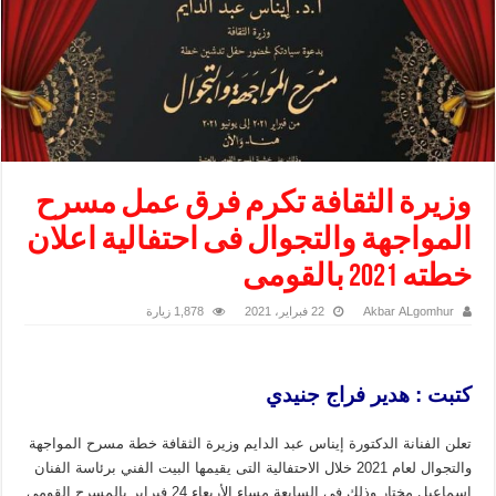
وزيرة الثقافة تكرم فرق عمل مسرح
المواجهة والتجوال فى احتفالية اعلان
خطته 2021 بالقومى
Akbar ALgomhur
22 فبراير، 2021
1,878 زيارة
كتبت : هدير فراج جنيدي
تعلن الفنانة الدكتورة إيناس عبد الدايم وزيرة الثقافة خطة مسرح المواجهة
والتجوال لعام 2021 خلال الاحتفالية التى يقيمها البيت الفني برئاسة الفنان
اسماعيل مختار وذلك فى السابعة مساء الأربعاء 24 فبراير بالمسرح القومي