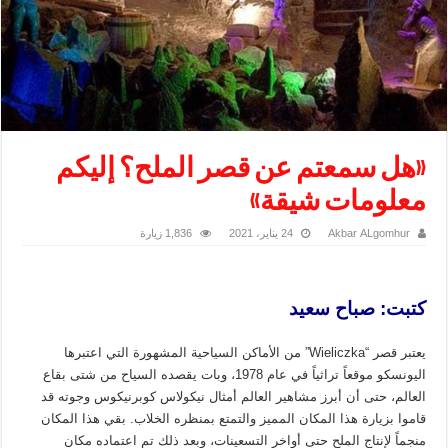
«هل سمعتم عن قصر الملح؟ إليكم
معلومات شيقة»
Akbar ALgomhur
24 يناير، 2021
1,836 زيارة
كتبت: صباح سعيد
يعتبر قصر “Wieliczka” من الأماكن السياحية المشهورة التي اعتبرها
اليونسكو موقعاً تراثياً في عام 1978، وبات يقصده السياح من شتى بقاع
العالم، حتى أن أبرز مشاهير العالم أمثال نيكولاس كوبرنيكوس وجوته قد
قاموا بزيارة هذا المكان المميز والتمتع بمنظره الخلاب. بقي هذا المكان
منجماً لإنتاج الملح حتى أواخر التسعينات، وبعد ذلك تم اعتماده مكان