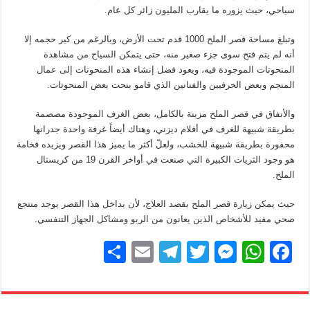
سياحي، حيث يزوره ما يقارب المليون زائر كل عام.
وتبلغ مساحة قصر الملح 1000 قدم تحت الأرض، وبالرغم من كبر حجمه إلا
أنه لم يتم فتح سوى جزء صغير منه، حتى يتمكن السياح من مشاهدة
المنحوتات الموجودة فيه، ويعود فضل إنشاء هذه المنحوتات إلى عمال
المنجم وبعض الحرفيين والفنانين الذي قامو بنحت بعض المنحوتات.
والأنفاق في قصر الملح مزينة بالكامل، بعض الغرف الموجودة مصصمة
بطريقة شبيهة للغرف في أفلام ديزني، وهناك أيضاً غرفة واحدة جدرانها
محفورة بطريقة شبيهة للخشب، ولعلّ أكثر ما يميز هذا القصر ويزيده فخامة
هو وجود الثريات الكبيرة التي صنعت في أواخر القرن 19 من كريستال
الملح.
حيث يمكن زيارة قصر الملح بقصد العلاج، لأن بداخل هذا القصر يوجد منتجع
صحي مفيد للأشخاص الذين يعانون من الربو ومشاكل الجهاز التنفسي.
S
E
T
T
M
W
F
h
m
el
wi
e
h
a
ar
ail
e
tt
ss
at
c