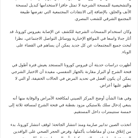
والتشخيصية للمسحة الشرجية لا تمثل حافزا لاستخدامها كبديل لمسحة
الأنف والحلق، بالإضافة إلى الانتقادات المجتمعية التي تفرضها طبيعة
المجتمع الشرقي للشعب المصري.
وكان استخدام المسحات الشرجية للكشف عن الإصابة بفيروس كورونا، قد
أثار جدلا واسعا في المواقع الإخبارية ووسائل التواصل الاجتماعي، نظرا
لبحث جميع المجتمعات عن كل جديد يمكن أن يساهم في القضاء على
الوباء.
أظهرت دراسات حديثة أن فيروس كورونا المستجد يعيش فترة أطول في
فتحة الشرج أو البراز مقارنة بالجهاز التنفسي، مفيدة أن الاختبار الشرجي
يمكن أن يكون أفضل في تحديد المرض في الحالات الخفيفة، أو التي لا
تظهر عليها أعراض.
وفي هذا الشأن أوضح المركز الصيني لمكافحة الأمراض والوقاية منها أنه
ينبغي إدخال سلك بلاستيكي مزود بقطنة في فتحة الشرج لمسافة ثلاثة إلى
خمسة سنتيمترات داخل المستقيم.
اتخذت الصين تدابير صارمة ومنذ انتشار الجائحة؛ لوقف انتشار كورونا، بدء
من إغلاق مدن أو مقاطعات بأكملها، وفرض الحجر الصحي على الوافدين