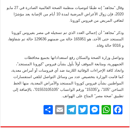
وقال “مجاهد” إنه طبقًا لتوصيات منظمة الصحة العالمية الصادرة في 27 مايو
2020، فإن زوال الأعراض المرضية لمدة 10 أيام من الإصابة يعد مؤشرًا
لتعافي المريض من فيروس كورونا.
وذكر “مجاهد” أن إجمالي العدد الذي تم تسجيله في مصر بفيروس كورونا
المستجد حتى الأحد، هو 165951 حالة من ضمنهم 129636 حالة تم شفاؤها،
و 9316 حالة وفاة.
وتواصل وزارة الصحة والسكان رفع استعداداتها بجميع محافظات
الجمهورية، ومتابعة الموقف أولاً بأول بشأن فيروس “كورونا المستجد”،
واتخاذ كافة الإجراءات الوقائية اللازمة ضد أي فيروسات أو أمراض معدية،
كما قامت الوزارة بتخصيص عدد من وسائل التواصل لتلقي استفسارات
المواطنين بشأن فيروس كورونا المستجد والأمراض المعدية، منها الخط
الساخن “105”، و”15335″ ورقم الواتساب “01553105105”، بالإضافة إلى
تطبيق “صحة مصر” المتاح على الهواتف.
S
E
T
T
M
W
F
h
m
el
wi
e
h
a
ar
ail
e
tt
ss
at
c