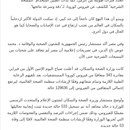
الجدد فترات طويلة من الزمن، كما بدأت الصين استخدام “المسحة
الشرجية” للكشف عن فيروس كورونا، لـ”دقة وسرعة نتائجها”.
ويبدو أن هذا النهج كان ناجحاً إلى حد كبير، إذ تمكنت الدولة الأكثر ازدحاماً
بالسكان في العالم من تجنب ارتفاع في عدد الإصابات والضحايا كما هو
الحال في دول أخرى.
وفي مصر أكد مستشار رئيس الجمهورية للشئون الصحية والوقائية د. محمد
عوض تاج الدين، في تصريحات إعلامية أن مصر لم تتعاقد على شحنات من
المسحات الشرجية حتى الأن.
كانت وزارة الصحة والسكان، قد أعلنت صباح اليوم الإثنين الأول من فبراير،
مغادرة 343 متعافيًا من فيروس كورونا المستشفيات، بعد تلقيهم الرعاية
الطبية اللازمة وتمام شفائهم وفقًا لإرشادات منظمة الصحة العالمية، ليرتفع
إجمالي المتعافين من الفيروس إلى 129636 حالة.
وأوضح مستشار وزيرة الصحة والسكان لشئون الإعلام والمتحدث الرسمي
للوزارة د.خالد مجاهد أنه تم تسجيل 533 حالة جديدة ثبتت إيجابية تحاليلها
معمليًا للفيروس، وذلك ضمن إجراءات الترصد والتقصي والفحوصات اللازمة
التي تُجريها الوزارة وفقًا لإرشادات منظمة الصحة العالمية، لافتًا إلى وفاة
53 حالة جديدة.