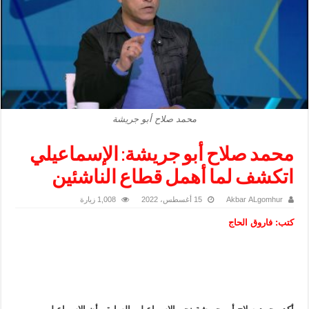
محمد صلاح أبو جريشة
محمد صلاح أبو جريشة: الإسماعيلي
اتكشف لما أهمل قطاع الناشئين
Akbar ALgomhur
15 أغسطس، 2022
1,008 زيارة
كتب: فاروق الحاج