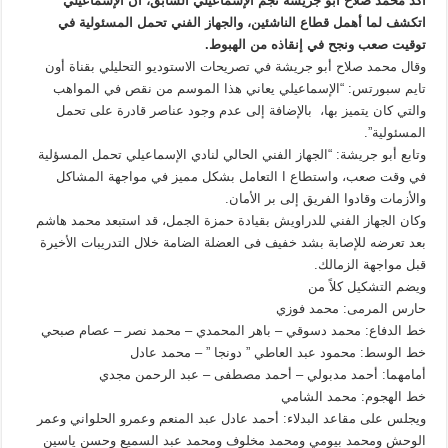
أكد محمد صلاح أبو جريشة نجم الإسماعيلي السابق، أن الإسماعيلي
اتكشف لما أهمل قطاع الناشئين، والجهاز الفني تحمل المسئولية في
توقيت صعب ونجح في إنقاذه من الهبوط.
وقال محمد صلاح أبو جريشة في تصريحات الاستوديو التحليلي بقناة أون
تايم سبورتس: “الإسماعيلي يعاني هذا الموسم من نقص في المواهب
والتي كان يتميز بها، بالإضافة إلى عدم وجود عناصر قادرة على تحمل
المسئولية”.
وتابع أبو جريشة: “الجهاز الفني الحالي لنادي الإسماعيلي تحمل المسؤلية
في وقت صعب، واستطاع ا التعامل بشكل مميز في مواجهة المشاكل
والأزمات وقادوا الفريق إلى بر الأمان.
وكان الجهاز الفني للدراويش بقيادة حمزة الجمل، قد استبعد محمد هاشم
بعد تعرضه للإصابة بشد خفيف فى العضلة الضامة خلال التدريبات الأخيرة
قبل مواجهة الزمالك.
ويضم التشكيل كلاً من
حارس المرمى: محمد فوزي
خط الدفاع: محمد دسوقي – باهر المحمدي – محمد نصر – عصام صبحي
خط الوسط: محمود عبد العاطي ” دونجا ” – محمد عادل
أمامهما: أحمد مدبولي – أحمد مصطفى – عبد الرحمن مجدي
خط الهجوم: محمد الشامي
ويجلس على مقاعد البدلاء: أحمد عادل عبد المنعم وعمرو الحلواني وعمر
الوحش ومحمد بيومي ومحمد مخلوف ومحمد عبد السميع وحسن ياسين