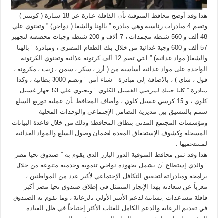
هذا وقد أوضح محافظ المنوفية بأن القافلة عبارة عن 18 سيارة ( كونتنر )
وتضم 4 مبادرات رئاسية وهي مبادرة ” بالهنا والشفا ( دواجن) ” وتحتوي علي
48 ألف و 560 شنطة مجمدات ، 7 ألاف و 200 شنطة وجبات مخصصة لتجهيز
57 ألف و 600 وجبة غذائية من خلال بنك الطعام المصري ، ومبادرة ” بالهنا
والشفا( مواد غذائية) ” التي تضم 12 ألف كرتونة غذائية وتحتوي الكرتونة
الواحدة على مواد غذائية أساسية من ( أرز ، سكر ، سمن ، زيت ، مكرونة ،
فول ، شاى ) ، بالاضافة إلي مبادرة ” شتاء آمن ” وتضم 3000 بطانية ، وكذا
مبادرة ” كلنا جنبك لمرضي الغسيل الكلوي ” وتحتوي علي 53 جهاز غسيل
كلوي ، و 15 كرسي غسيل كلوي ، وأضاف المحافظ بأن عملية توزيع السلع
ستتم بالتنسيق بين مديرية التضامن الإجتماعي والوحدات المحلية
ومؤسسات المجتمع المدني بنطاق المحافظة وذلك من خلال قاعدة البيانات
المسجلة وكشوف الإستحقاق المعدة لضمان وصول السلع والمواد الغذائية
لمستحقيها .
هذا وقد ثمن محافظ المنوفية الدور البارز الذي يقوم به ” صندوق تحيا مصر
” والذي إستطاع أن يشمل بجهوده نواحي تنموية وخدمية متنوعة من خلال
برامجه ومبادراته لتحقيق التكافل الإجتماعي لأكبر عدد من المواطنين ،
معرباً عن سعادته بهذا الإنجاز المتمثل في إطلاق صندوق تحيا مصر أكبر
قافلة مساعدات إنسانية لدعم الأسر الأولي بالرعاية ، وما يقوم به الصندوق
في تقديم الرعاية والدعم الكامل للفئات الأكثر إحتياجاً في ظل القيادة