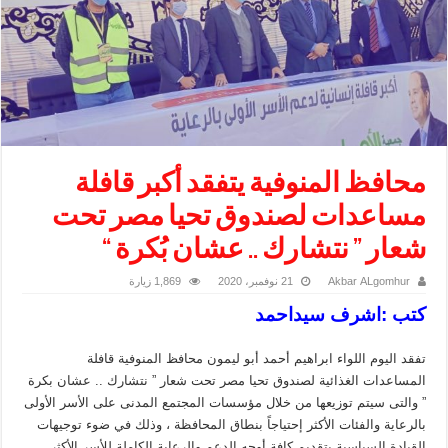
محافظ المنوفية يتفقد أكبر قافلة
مساعدات لصندوق تحيا مصر تحت
شعار ” نتشارك .. عشان بُكرة “
Akbar ALgomhur
21 نوفمبر، 2020
1,869 زيارة
كتب :اشرف سيداحمد
تفقد اليوم اللواء ابراهيم أحمد أبو ليمون محافظ المنوفية قافلة
المساعدات الغذائية لصندوق تحيا مصر تحت شعار ” نتشارك .. عشان بكرة
” والتى سيتم توزيعها من خلال مؤسسات المجتمع المدنى على الأسر الأولى
بالرعاية والفئات الأكثر إحتياجاً بنطاق المحافظة ، وذلك في ضوء توجيهات
القيادة السياسية بتقديم كافة أوجه الدعم والرعاية الكاملة للأسر الأكثر