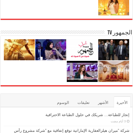
m
g
p
o
er
p
o
k
الجمهور TV
الأخيرة
الأشهر
تعليقات
الوسوم
إنجاز للطباعة… شريكك في حلول الطباعة الاحترافية
شركة “ميران هيلزالعقارية الإماراتية توقع إتفاقية مع “شركة مشروع رأس