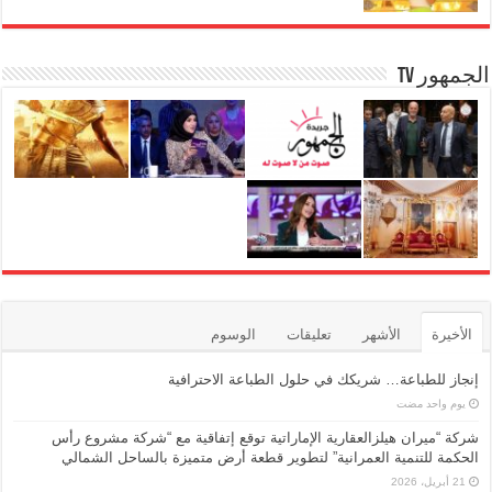
k
الجمهور TV
الأخيرة
الأشهر
تعليقات
الوسوم
إنجاز للطباعة… شريكك في حلول الطباعة الاحترافية
‏يوم واحد مضت
شركة “ميران هيلزالعقارية الإماراتية توقع إتفاقية مع “شركة مشروع رأس
الحكمة للتنمية العمرانية” لتطوير قطعة أرض متميزة بالساحل الشمالي
21 أبريل، 2026