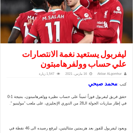
ليفربول يستعيد نغمة الانتصارات
علي حساب وولفرهامبتون
Akbar ALgomhur
16 مارس، 2021
1,547 زيارة
محمد صبحي
كتب :
حقق فريق ليفربول فوزاً ثميناً على حساب نظيره وولفرهامبتون، بنتيجة 1-0
في إطار مباريات الجولة الـ28 من الدوري الإنجليزي، على ملعب “مولينيو “.
ويعود ليفربول للفوز بعد هزيمتين متتاليتين، ليرفع رصيده الى 46 نقطة في