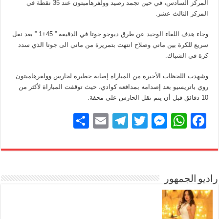
المركز السادس، في حين تجمد رصيد وولفرهامبتون عند 35 نقطة في
المركز الثالث عشر.
وجاء هدف اللقاء الوحيد عن طرق ديوجو جوتا في الدقيقة ” 45+1 ” بعد نقل
سريع للكرة بين ماني وصلاح انتهت بتمريرة من ماني الى جوتا الذي سدد
كرة في الشباك.
وشهدت اللحظات الأخيرة من المباراة إصابة خطيرة لحارس وولفرهامبتون
روي باتريسيو بعد إصدامه بمدافعه كوادي، حيث توقفت المباراة لأكثر من
10 دقائق قبل أن يتم نقل الحارس على محفة.
S
E
T
T
M
W
F
h
m
el
wi
e
h
a
ar
ail
e
tt
ss
at
c
e
gr
er
e
s
e
b
راديو الجمهور
A
n
a
m
g
p
o
er
p
o