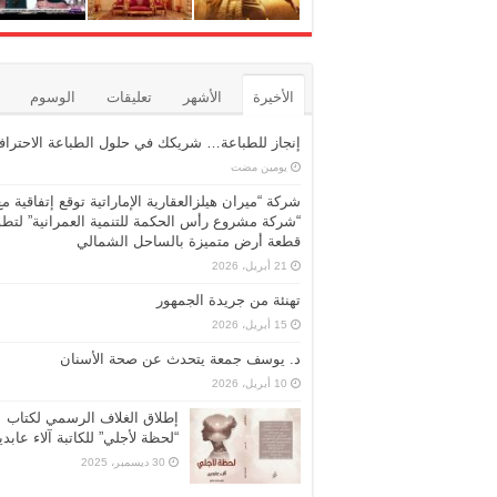
الأخيرة
الأشهر
تعليقات
الوسوم
إنجاز للطباعة… شريكك في حلول الطباعة الاحترافي
‏يومين مضت
شركة “ميران هيلزالعقارية الإماراتية توقع إتفاقية مع
“شركة مشروع رأس الحكمة للتنمية العمرانية” لتطو
قطعة أرض متميزة بالساحل الشمالي
21 أبريل، 2026
تهنئة من جريدة الجمهور
15 أبريل، 2026
د. يوسف جمعة يتحدث عن صحة الأسنان
10 أبريل، 2026
إطلاق الغلاف الرسمي لكتاب
“لحظة لأجلي” للكاتبة آلاء عابد
30 ديسمبر، 2025