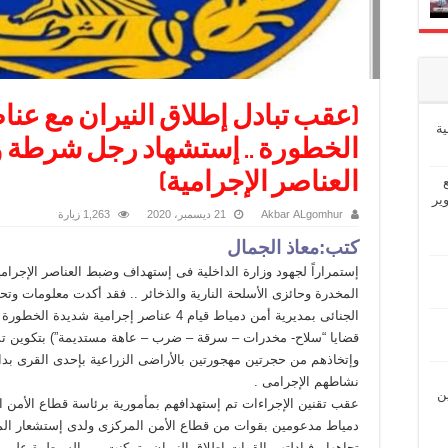
(عقب تبادل إطلاق النيران مع عنا
ة
الخطورة .. إستشهاد رجل شرطة و
العناصر الإجرامية)
ير
Akbar ALgomhur
21 ديسمبر، 2020
1,263 زيارة
كتب:معاذ الجمال
إستمراراً لجهود وزارة الداخلية فى إستهداف وضبط العناصر الإجرامي
المخدرة وحائزى الأسلحة النارية والذخائر .. فقد أكدت معلومات وتح
قضايا “سلاح- مخدرات – سرقة – ضرب – عاهة مستديمة”) بتكوين تشكي
وإتخاذهم من حجرتين مهجورتين بالأراضى الزراعية بإحدى القرى بد
نشاطهم الإجرامى .
ين
عقب تقنين الإجراءات تم إستهدافهم بمأمورية برئاسة قطاع الأمن ال
دمياط مدعومين بقوات من قطاع الأمن المركزى ولدى إستشعار المتهمي
تجاهها ، فبادلتهم القوات إطلاق النيران وتمكنت من السيطرة على 