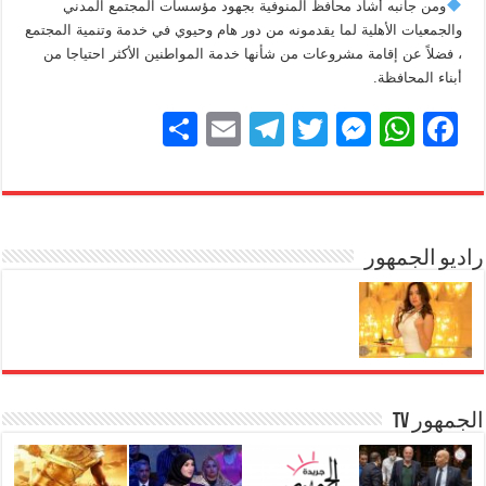
ومن جانبه أشاد محافظ المنوفية بجهود مؤسسات المجتمع المدني
والجمعيات الأهلية لما يقدمونه من دور هام وحيوي في خدمة وتنمية المجتمع
، فضلاً عن إقامة مشروعات من شأنها خدمة المواطنين الأكثر احتياجا من
أبناء المحافظة.
S
E
T
T
M
W
F
h
m
el
wi
e
h
a
ar
ail
e
tt
ss
at
c
e
gr
er
e
s
e
b
راديو الجمهور
A
n
a
m
g
p
o
er
p
o
k
الجمهور TV