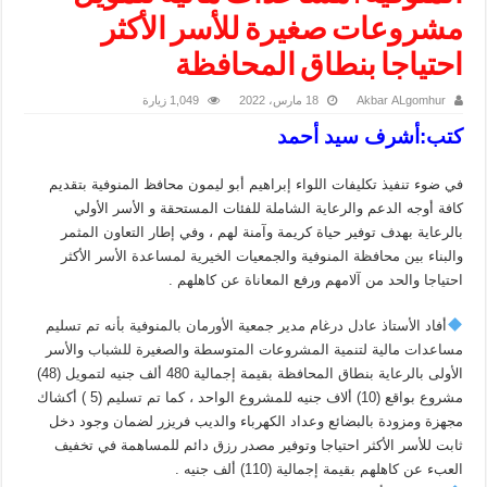
مشروعات صغيرة للأسر الأكثر
احتياجا بنطاق المحافظة
Akbar ALgomhur
18 مارس، 2022
1,049 زيارة
كتب:أشرف سيد أحمد
في ضوء تنفيذ تكليفات اللواء إبراهيم أبو ليمون محافظ المنوفية بتقديم
كافة أوجه الدعم والرعاية الشاملة للفئات المستحقة و الأسر الأولي
بالرعاية بهدف توفير حياة كريمة وآمنة لهم ، وفي إطار التعاون المثمر
والبناء بين محافظة المنوفية والجمعيات الخيرية لمساعدة الأسر الأكثر
احتياجا والحد من آلامهم ورفع المعاناة عن كاهلهم .
أفاد الأستاذ عادل درغام مدير جمعية الأورمان بالمنوفية بأنه تم تسليم
مساعدات مالية لتنمية المشروعات المتوسطة والصغيرة للشباب والأسر
الأولى بالرعاية بنطاق المحافظة بقيمة إجمالية 480 ألف جنيه لتمويل (48)
مشروع بواقع (10) ألاف جنيه للمشروع الواحد ، كما تم تسليم (5 ) أكشاك
مجهزة ومزودة بالبضائع وعداد الكهرباء والديب فريزر لضمان وجود دخل
ثابت للأسر الأكثر احتياجا وتوفير مصدر رزق دائم للمساهمة في تخفيف
العبء عن كاهلهم بقيمة إجمالية (110) ألف جنيه .