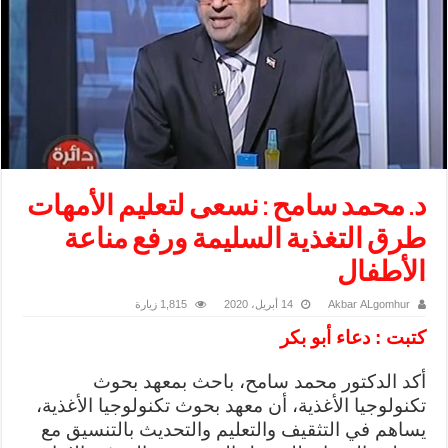
د. محمد سامح : نسعى لتعليم الأمهات
طرق التغذية السليمة ورفع مناعة
الأطفال
Akbar ALgomhur
14 أبريل، 2020
1,815 زيارة
كتبت : دعاء أبو بكر
أكد الدكتور محمد سامح، باحث بمعهد بحوث
تكنولوجيا الأغذية، أن معهد بحوث تكنولوجيا الأغذية،
يساهم في التثقيف والتعليم والتحديث بالتنسيق مع