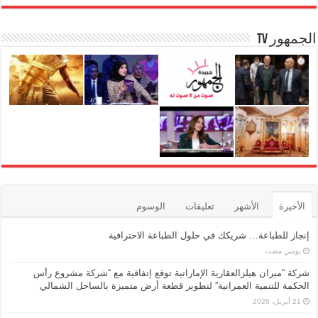
k
الجمهور TV
الأخيرة
الأشهر
تعليقات
الوسوم
إنجاز للطباعة… شريكك في حلول الطباعة الاحترافية
‏يومين مضت
شركة “ميران هيلزالعقارية الإماراتية توقع إتفاقية مع “شركة مشروع رأس
الحكمة للتنمية العمرانية” لتطوير قطعة أرض متميزة بالساحل الشمالي
21 أبريل، 2026