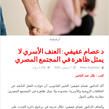
أرشيفية
د عصام عفيفي : العنف الأسري لا
يمثل ظاهرة في المجتمع المصري
Akbar ALgomhur
7 سبتمبر، 2020
1,728 زيارة
كتب : بلال عبد الناصر
أكد الدكتور عصام عفيفي؛ الخبير القانوني؛ أن حوادث القتل الناتجة عن
الخلافات الزوجية والأسرية؛ محدودة ولا تمثل ظاهرة في المجتمع المصري؛
مقارنة بباقي الدول.
وأضاف الدكتور عصام عفيفي؛ خلال حديثه في برنامج دائرة الحدث على