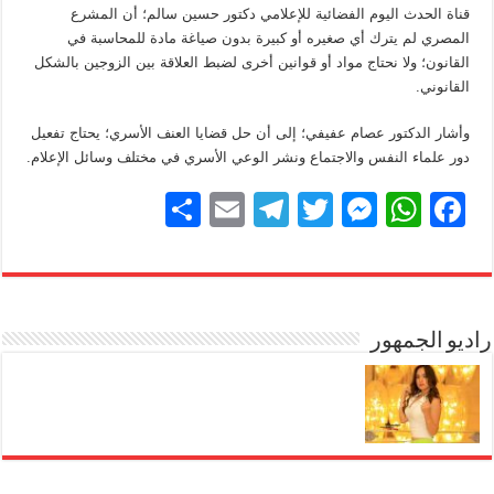
قناة الحدث اليوم الفضائية للإعلامي دكتور حسين سالم؛ أن المشرع
المصري لم يترك أي صغيره أو كبيرة بدون صياغة مادة للمحاسبة في
القانون؛ ولا نحتاج مواد أو قوانين أخرى لضبط العلاقة بين الزوجين بالشكل
القانوني.
وأشار الدكتور عصام عفيفي؛ إلى أن حل قضايا العنف الأسري؛ يحتاج تفعيل
دور علماء النفس والاجتماع ونشر الوعي الأسري في مختلف وسائل الإعلام.
S
E
T
T
M
W
F
h
m
el
wi
e
h
a
ar
ail
e
tt
ss
at
c
e
gr
er
e
s
e
b
راديو الجمهور
A
n
a
m
g
p
o
er
p
o
k