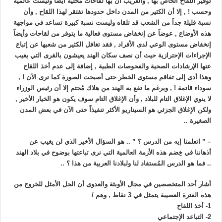
توفير اللقاح الخاص بها , والغريب أن بها لقاحات محلية أيضاً وليست عالمية
وحسب ! , إلا أن الكثير من المدن داخل حدودها تفتقر لهذا اللقاح , وأن
نسبة قليلة جداً من الشعب قد تلقاه وليست نسبة كبيرة تساعد في مواجهة
هذه الأوضاع , عوضاً عن إنخفاض مستوى فعالية ما يتوفر من لقاحات وأيضاً
إنخفاض مستوى الوعي لدى الأفراد , فقد تغافل الكثير من شعبها عن إتباع
الإجراءات الإحترازية حيث أن نصف سكان الهند يعيشون بالقرى التي يغيب
عنها الإرشادات الصحية والفحوصات الطبية , إضافة إلى عدم أخذ اللقاح
وهذا أدى إلى تفاقم مستوى الخطر حتى أصبحت الصورة كما نرى الآن ! ,
سوداء قاتمة ! , وبرغم ما تقع به الهند من هلاك مُحتم إلا أن رئيس الوزراء
لا ينوي الإغلاق التام للبلاد , وأن الإغلاق التام سوف يكون هو الخيار الأخير ,
ولكن الإغلاق الجزئي هو السيناريو الأكثر تنفيذاً حتى الآن في بعض المدن
الصغيرة ..
– ” اتعلمنا إيه من الدرس ؟ ” .. هو السؤال الأخير الذي لن يغيب عن
أذهاننا في خِضم هذه الأزمة العالمية التي نرى تباعتها بوضوح في بلاد الهند
.. فما هو الدرس المُستفاد لنا ولبلادنا العربية من هذا ؟ ..
أشار أحد المتخصصين في مجال الأوبئة والعدوى أن الحل الأمثل للخروج من
هذه الفترة العصيبة يتمثل في 3 نقاط , وهم /
1- أخذ اللقاح
2- التباعد الإجتماعي