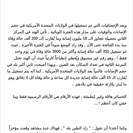
وبعد الإحصائيات التي تم تسجيلها في الولايات المتحدة الأمريكية في حجم
الإصابات والوفيات على مدار هذه الفترة الوبائية , تأتي الهند في المركز
الثاني بحصيلة تتجاوز الــ 18 مليون إصابة وما يُقارب الــ 200 ألف حالة وفاة
منذ بدء الجائحة حتى الآن , وقد زاد الوضع سوءاً في الفترة الأخيرة , حيث
تم تسجيل 352 ألف حالة إصابة وأكثر من 3000 حالة وفاة في يوم واحد
فقط ! , وهو رقم غير مسبوق ويُعطي إنطباعاً كارثياً حيث أن الهند تحتل
المرتبة الثانية في تعداد السكان بعد الصين , وبهذا أصبحت ثاني أكبر بلد في
حجم الإصابات عالمياً بعد الولايات المتحدة الأمريكية , كما أنه يتم تسجيل ما
يُقارب الـ 15 ألف حالة إصابة جديدة كل ساعة و حالة وفاة كل 4 دقائق وهو
ما يُنذر بكارثة حقيقية في بلادهم ..
الخسائر هائلة وغير مُطمئنة , فهذه الأرقام هي الأرقام الرسمية فقط وما
خفي كان أعظم ! ,..
وكما أعتدنا أن نقول : ” زاد الطين بله ” , فهناك عدة مشاهد وقعت مؤخراً