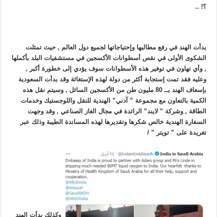
؟! ..
بدأت الهند في رفع مطالبها وإحتياجاتها لجميع دول العالم , حيث تمثلت
الشكوى الأولى في نقص أسطوانات الأكسجين في مستشفيات البلد بأكملها
, وأي تهاون في توفير هذه الأسطوانات سوف يؤدي إلى خطورة أكبر ,
وعليه فقد تمت إستجابة أكثر من دولة لهذه الإستغاثة وقد بدأت السعودية
بإسعاف الهند بــ 80 مليون طن من الأكسجين السائل , وسيتم نقل هذه
الكمية بالتعاون مع مجموعة ” آدني” الهندية للنقل واللوجستيك وخدمات
الطاقة , وشركة ” لايند” الرائدة في مجال الغاز ‏الصناعي , وقد وجهت
السفارة الهندية خالص شكرها وتقديرها لهذه المساندة الطيبة وذلك عبر
تغريدة على ” تويتر ” /
وكذلك بدأت الهند