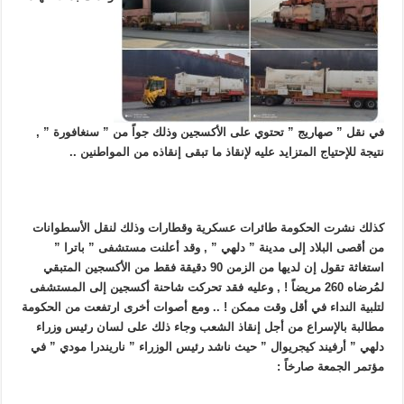
في نقل ” صهاريج ” تحتوي على الأكسجين وذلك جواً من ” سنغافورة ” ,
نتيجة للإحتياج المتزايد عليه لإنقاذ ما تبقى إنقاذه من المواطنين ..
كذلك نشرت الحكومة طائرات عسكرية وقطارات وذلك لنقل الأسطوانات
من أقصى البلاد إلى مدينة ” دلهي ” , وقد أعلنت مستشفى ” باترا ”
استغاثة تقول إن لديها من الزمن 90 دقيقة فقط من الأكسجين المتبقي
لمُرضاه 260 مريضاً ! , وعليه فقد تحركت شاحنة أكسجين إلى المستشفى
لتلبية النداء في أقل وقت ممكن ! .. ومع أصوات أخرى ارتفعت من الحكومة
مطالبة بالإسراع من أجل إنقاذ الشعب وجاء ذلك على لسان رئيس وزراء
دلهي ” أرفيند كيجريوال ” حيث ناشد رئيس الوزراء ” ناريندرا مودي ” في
مؤتمر الجمعة صارخاً :