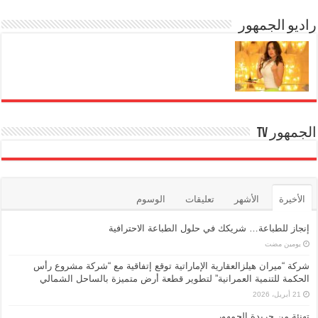
e
gr
er
e
s
e
b
راديو الجمهور
A
n
a
m
g
p
o
er
p
o
k
الجمهور TV
الأخيرة
الأشهر
تعليقات
الوسوم
إنجاز للطباعة… شريكك في حلول الطباعة الاحترافية
‏يومين مضت
شركة “ميران هيلزالعقارية الإماراتية توقع إتفاقية مع “شركة مشروع رأس
الحكمة للتنمية العمرانية” لتطوير قطعة أرض متميزة بالساحل الشمالي
21 أبريل، 2026
تهنئة من جريدة الجمهور