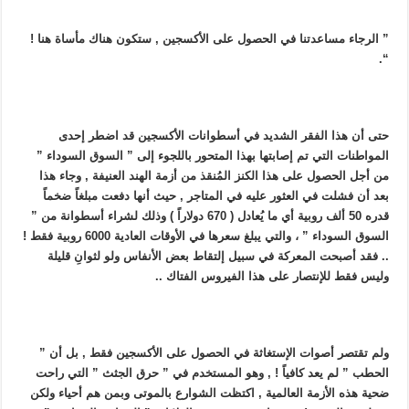
” الرجاء مساعدتنا في الحصول على الأكسجين , ستكون هناك مأساة هنا !
“.
حتى أن هذا الفقر الشديد في أسطوانات الأكسجين قد اضطر إحدى
المواطنات التي تم إصابتها بهذا المتحور باللجوء إلى ” السوق السوداء ”
من أجل الحصول على هذا الكنز المُنقذ من أزمة الهند العنيفة , وجاء هذا
بعد أن فشلت في العثور عليه في المتاجر , حيث أنها دفعت مبلغاً ضخماً
قدره 50 ألف روبية أي ما يُعادل ( 670 دولاراً ) وذلك لشراء أسطوانة من ”
السوق السوداء ” ، والتي يبلغ سعرها في الأوقات العادية 6000 روبية فقط !
.. فقد أصبحت المعركة في سبيل إلتقاط بعض الأنفاس ولو لثوانِ قليلة
وليس فقط للإنتصار على هذا الفيروس الفتاك ..
ولم تقتصر أصوات الإستغاثة في الحصول على الأكسجين فقط , بل أن ”
الحطب ” لم يعد كافياً ! , وهو المستخدم في ” حرق الجثث ” التي راحت
ضحية هذه الأزمة العالمية , اكتظت الشوارع بالموتى وبمن هم أحياء ولكن