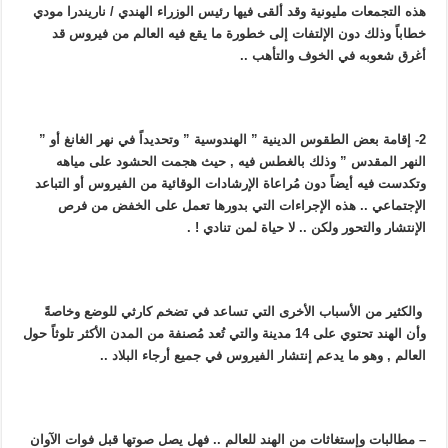
هذه التجمعات مليونية وقد ألقى فيها رئيس الوزراء الهندي / ناريندرا مودي
خطاباً وذلك دون الإلتفات إلى خطورة ما يقع فيه العالم من فيروس قد
أغرق شعوبه في الخوف والتأهب ..
2- إقامة بعض الطقوس الدينية ” الهندوسية ” وتحديداً في نهر الغانغ أو ”
النهر المقدس ” وذلك بالغطس فيه , حيث هجمت الحشود على مياهه
وتكدست فيه أيضاً دون مُراعاة الإرشادات الوقائية من الفيروس أو التباعد
الإجتماعي .. هذه الإجراءات التي بدورها تعمل على الخفض من فرص
الإنتشار والتحور ولكن .. لا حياة لمن تنادي ! .
والكثير من الأسباب الأخرى التي تساعد في تضخم كارثي للوضع وخاصةً
وأن الهند تحتوي على 14 مدينة والتي تُعد مُصنفة من المدن الأكثر تلوثاً حول
العالم , وهو ما يدعم إنتشار الفيروس في جميع أرجاء البلاد ..
– مطالبات وإستغاثات من الهند للعالم .. فهل يصل صوتها قبل فوات الآوان