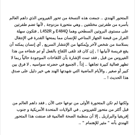
المتحور الهندي .. جمعت هذه النسخة من تحور الفيروس الذي داهم العالم
بأسره من طفرتين مختلفين , وهي متحورة مزدوجة , لأنها تضم طفرتين
على مستوى البروتين السطحي وهما E484Q و L452R , فتكون سهلة
الفرار من قبضة الجهاز المناعي للإنسان مما يمنحها القدرة في الإنتقال
بسلاسة من شخص لآخر ويُمكنها من الإنتشار السريع , أي إنسان يمكنه أن
يقع فريسة لأنيابها ! , إن كان قد تلقى اللقاح بالفعل أو تم شفاءه من هذا
الفيروس من قبل , فقد تمت الإشارة بأن اللقاحات الموجودة حالياً ربما لا
تظهر فعالية كبيرة تجاهها .. إذاً , الجميع في حضرته سواسيه , لا فرق بين
كبير أو صغير , والأيام الماضية التي شهدتها الهند هي خير دليل على صدق
هذا الحديث ! ..
ولكنها لم تكن المتحورة الأولى من نوعها حتى الآن , فقد داهم العالم من
قبل أكثر من متحور للفيروس , في الولايات المتحدة الأمريكية و جنوب
إفريقيا والبرازيل , إلا أن منظمة الصحة العالمية قد صنفت هذا المتحور
الهندي بأنه ” مثير للإهتمام ” ..