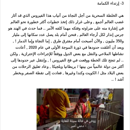
3- إرتداء الكمامة
هي الخلطة السحرية من أجل النجاة من أنياب هذا الفيروس الذي قد أثار
غضب العالم أجمع , وعلى غرار ذلك إتخذ خطوات أكثر خطورة نحو العالم
في إشارة منه على ضراوته وفتكه مهما كلفه الأمر .. فما حدث في الهند هو
جرس إنذار لكل أرجاء العالم , فنحن أمام بلد يصل عدد سكانها إلى مليار
و350 مليون , والآن أصبحت أمام مفترق طرق , إما النجاة وإما الدمار ! ,
وبعد أن أغلقت حدودها في ذورة الموجة الأولى في عام 2020 , أعادت
نشاطها الملاحي والنقل مع بعض الدول ووفقاً للإجراءات الإحترازية , ولكن
.. لم تنجح تلك الخطة ووقعت في فخ الفيروس ! , وإنتقل عبر حدودها إلى
أكثر من دولة عالمياً من بينها / بريطانيا وبلجيكا , وعاد تعليق الرحلات من
بعض البلاد مثل / الكويت وكندا وغيرها , فعادت إلى نقطة الصفر وبخطر
أشد ! ..