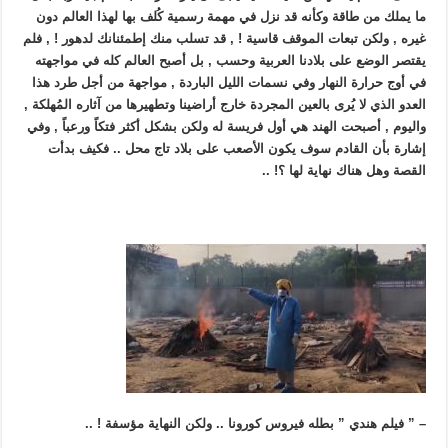
ما يملك من طاقة وكأنه قد نزل في مهمة رسمية كُلف بها لهذا العالم دون
غيره , ولكن تبعات الموقف قاسية ! , قد تسلب منك إطمئنانك لدهور ! , فلم
يقتصر الوضع على بلادنا العربية وحسب , بل أصبح العالم كله في مواجهته
في أوج حرارة النهار وفي نسمات الليل الباردة , مواجهة من أجل طرد هذا
العدو الذي لا يُرى بالعين المجردة خارج أراضينا وتطهيرها من آثاره المُهلكة ,
واليوم , أصبحت الهند هي أول فريسة له ولكن بشكل أكثر فتكاً ورعباً , وفي
إشارة بأن القادم سوف يكون الأصعب على بلاد تاج محل .. فكيف بدأت
القصة وهل هناك نهاية لها ؟! ..
– ” فيلم هندي ” بطله فيروس كورونا .. ولكن النهاية مؤسفة ! ..