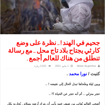
جحيم في الهند ! .. نظرة على وضع
كارثي يجتاح بلاد تاج محل .. مع رسالة
تنطلق من هناك للعالم أجمع .
Akbar ALgomhur
1 مايو، 2021
2,021 زيارة
كتبت /
نورا محمد
.
وبين ليلة وضُحاها تبدل الحال إلى نقيضه ! ..
حجر منزلي .. أم أنه حجر عن الحياة ؟! ..
أضحى العالم يُعاني من ضيف عنيد يأبى أن يترك أرضه بسلام , يُحاربه بكل