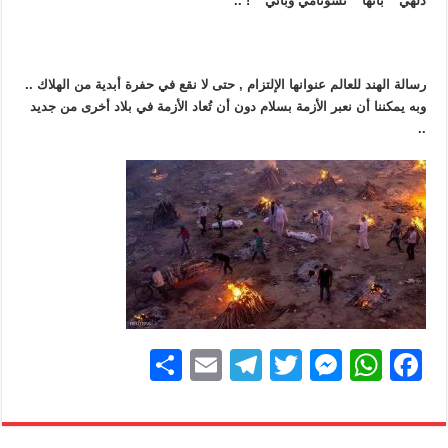
دلهي ” بأنها ” تسونامي وبائي ” ! ..
رسالة الهند للعالم عنوانها الإلتزام , حتى لا نقع في حفرة أبدية من الهلاك ..
وبه يمكننا أن نعبر الأزمة بسلام دون أن تُعاد الأزمة في بلاد أخرى من جديد
..
S
E
T
T
M
W
F
h
m
el
wi
e
h
a
ar
ail
e
tt
ss
at
c