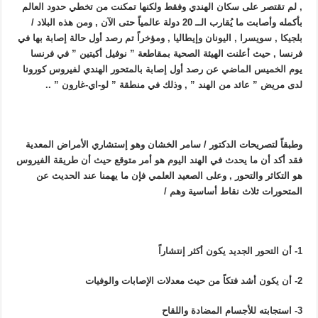
, لم تقتصر على سكان الهندي وفقط ولكنها تمكنت من تخطي حدود العالم
بأكمله وأصابت ما يُقارب الــ 20 دولة عالمياً حتى الآن , ومن هذه البلاد /
بلجيكا , سويسرا , اليونان وإيطاليا , ومؤخراً تم رصد أول حالة إصابة بها في
فرنسا , حيث أعلنت الهيئة الصحية بمقاطعة ” نوفيل أكيتين ” في فرنسا
يوم الخميس الماضي عن رصد أول إصابة بالمتحور الهندي لفيروس كورونا
لدى مريض ” عائد من الهند ” , وذلك في منطقة ” لو-اي-غارون ” ..
وطبقاً لتصريحات الدكتور / سامر الخشان وهو إستشاري الأمراض المعدية
فقد أكد أن ما يحدث في الهند اليوم هو أمر متوقع حيث أن طريقة الفيروس
هو التكاثر والتحور , وعلى الصعيد العلمي فإن ما يهمنا عند الحديث عن
المتحورات ثلاث نقاط أساسية وهم /
1- أن التحور الجديد يكون أكثر إنتشاراً
2- أن يكون أشد فتكاً من حيث معدلات الإصابات والوفيات
3- استجابته للأجسام المضادة واللقاح