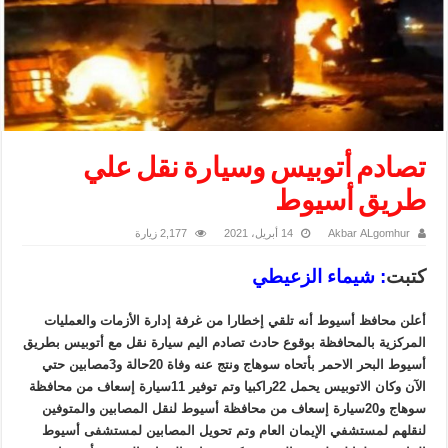
تصادم أتوبيس وسيارة نقل علي
طريق أسيوط
Akbar ALgomhur
14 أبريل، 2021
2,177 زيارة
كتبت
: شيماء الزعيطي
أعلن محافظ أسيوط أنه تلقي إخطارا من غرفة إدارة الأزمات والعمليات
المركزية بالمحافظة بوقوع حادث تصادم اليم سيارة نقل مع أتوبيس بطريق
أسيوط البحر الاحمر بأتحاه سوهاج ونتج عنه وفاة 20حالة و3مصابين حتي
الآن وكان الاتوبيس يحمل 22راكبيا وتم توفير 11سيارة إسعاف من محافظة
سوهاج و20سيارة إسعاف من محافظة أسيوط لنقل المصابين والمتوفين
لنقلهم لمستشفي الإيمان العام وتم تحويل المصابين لمستشفى أسيوط