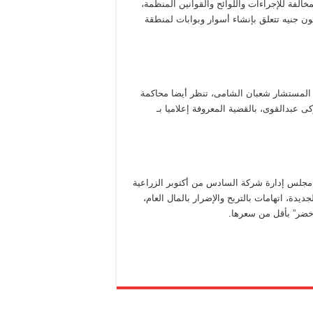
الفة للإجراءات واللوائح والقوانين المنظمة،
مة المبالغ التى أسفرت عنها تحقيقات القضية قرابة 15 مليون جنيه تتعلق بإنشاء أسوار وبوابات لمنطقة
ة المستشار شعبان الشامى، تنظر أيضا محاكمة
 عبدالقوى، بالقضية المعروفة إعلاميا بـ
 مجلس إدارة شركة السادس من أكتوبر الزراعية
يدة، اتهامات بالتربح والإضرار بالمال العام،
خضر” بأقل من سعرها.