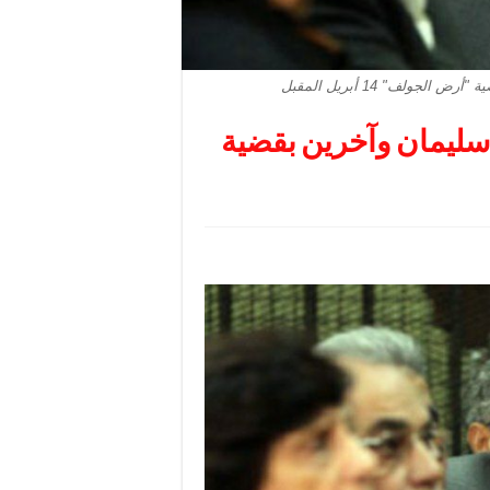
جولف" 14 أبريل المقبل
م سليمان وآخرين بقضية