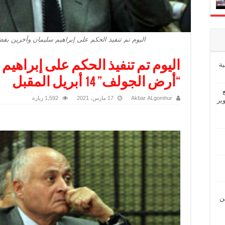
اليوم تم تنفيذ الحكم على إبراهيم سليمان وآخرين بقضية "أرض ال
اليوم تم تنفيذ الحكم على إبراهي
ة
“أرض الجولف” 14 أبريل المقبل
Akbar ALgomhur
17 مارس، 2021
1,592 زيارة
ير
ين