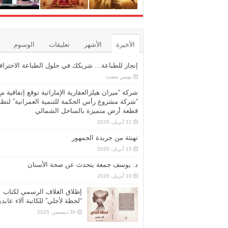
الأخيرة
الأشهر
تعليقات
الوسوم
إنجاز للطباعة… شريكك في حلول الطباعة الاحترافي
‏يومين مضت
شركة “ميران هيلزالعقارية الإماراتية توقع إتفاقية مع
“شركة مشروع رأس الحكمة للتنمية العمرانية” لتطو
قطعة أرض متميزة بالساحل الشمالي
21 أبريل، 2026
تهنئة من جريدة الجمهور
15 أبريل، 2026
د. يوسف جمعة يتحدث عن صحة الأسنان
10 أبريل، 2026
إطلاق الغلاف الرسمي لكتاب
“لحظة لأجلي” للكاتبة آلاء عابد
30 ديسمبر، 2025