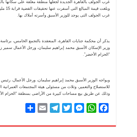
غرب الجولف بالقاهرة الجديدة لجعلها منطقة مغلقة على سكانها بالمخ
وبلغت قي
غرب الجولف التى يوجد للوزير الأسبق وأسرته أملاك بها.
يذكر أن محكمة جنايات القاهرة، المنعقدة بالتجمع الخامس، برئاس
وزير الإسكان الأسبق محمد إبراهيم سليمان، ورجل الأعمال سمير زكى
“الحزام الأخضر”.
ويواجه الوزير الأسبق محمد إبراهيم سليمان، ورجل الأعمال، رئيس
للاستصلاح والتعمير، وثلاث من مسئولى هيئة المجتمعات العمرانية الجد
وذلك عن طريق بيع مساحات كبيرة من الأراضى بمنطقة “الحزام الأ
S
E
T
T
M
W
F
h
m
el
wi
e
h
a
ar
ail
e
tt
ss
at
c