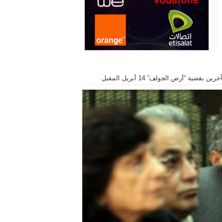
ضية “أرض الجولف” 14 أبريل المقبل