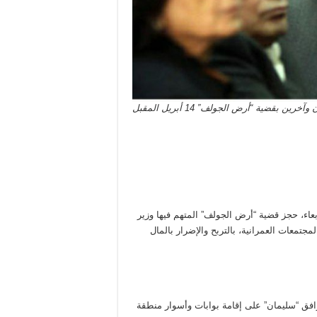
 بقضية “أرض الجولف” 14 أبريل المقبل
عاء، حجز قضية “أرض الجولف” المتهم فيها وزير
 مسئولين سابقين بهيئة المجتمعات العمرانية، بالتربح والإضرار بالمال
ية إلى عام 2003، واستمرت حتى عام 2020، حيث وافق “سليمان” على إقامة بوابات وأسوار منطقة