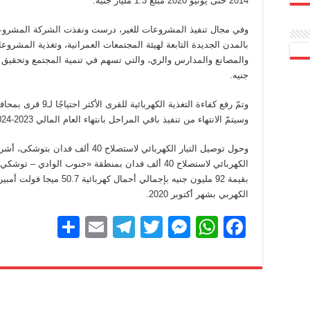
2014 حتى يونيو 2020 مبلغ 1.3 مليار جنيه.
وفي مجال تنفيذ المشروعات للغير، درست ونفذت الشركة المشروعات ا
بالمدن الجديدة التابعة لهيئة المجتمعات العمرانية، وتغذية المشر
جنيه.
وتمّ رفع كفاءة التغذية
وسيتمّ الانتهاء من تنفيذ باقي المراحل بانتهاء العام المالي 2023-2024.
وحول توصيل التيار الكهربائي لاستصلا
الكهربائي لاستصلاح 40 ألف فدان بمنطقة «جنوب الواد
بقيمة 92 مليون جنيه بإجمالي أ
الكهربي بشهر أكتوبر 2020.
S
E
T
T
M
W
F
h
m
el
wi
e
h
a
ar
ail
e
tt
ss
at
c
e
gr
er
e
s
e