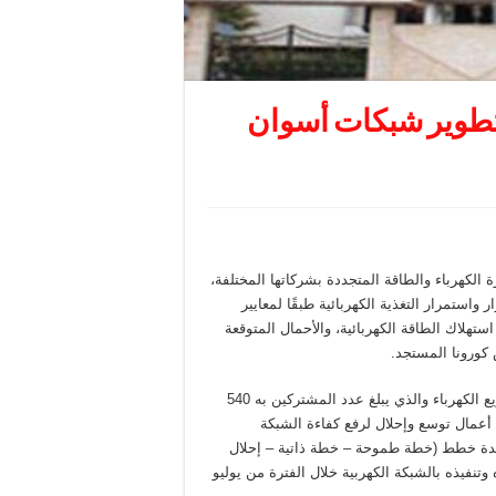
1 مليار جنيه لتطوير شبكات أسوان
 الكهرباء والطاقة المتجددة بشركاتها المختلفة،
واستمرار التغذية الكهربائية طبقًا لمعايير
ستهلاك الطاقة الكهربائية، والأحمال المتوقعة
 كورونا المستجد.
وفي نطاق قطاع توزيع كهرباء أسوان التابعة لشركة مصر العليا لتوزيع الكهرباء والذي يبلغ عدد المشتركين به 540
خلال الفترة من يوليو 2014 حتى يونيو 2020، تنفيذ أعمال توسع وإحلال لرفع كفاءة الشبكة
 عدة خطط (خطة طموحة – خطة ذاتية – إحلال
وتنفيذه بالشبكة الكهربية خلال الفترة من يوليو