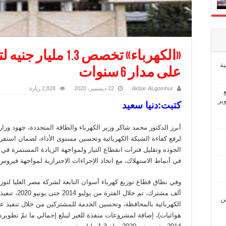
«الكهرباء» تخصص .3
ة
على مدار 6 سنوات
Akbar ALgomhur
22 ديسمبر، 2020
2,828 زيارة
ير
كتبت:دنيا سعيد
أبرز الدكتور محمد شاكر وزير الكهرباء والطاقة المتجددة، جهود وزارة
لرفع كفاءة الشبكة الكهربائية وتحسين مستوى الأداء، لضمان استقرار 
الجوده وتقليل فترات انقطاع التيار ولمواجهة الزيادة المستمرة في ا
في أنماط الاستهلاك، مع اتخاذ الإجراءات الاحترازية لمواجهة فيروس
ألف مشترك، تم 
ين
الكهربائية بالمحافظة، وتحسين الخدمة للمشتركين من خلال تنفيذ
هوائيات)، إضافة لمشروعات منفذة للغير ليبلغ إجمالي ما تمّ تطويره 