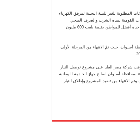
لمطلوبة للغير للبنية التحتية لمرفق الكهرباء
وعات القومية لمياه الشرب والصرف الصحي
والمصانع والمدارس والري، والتي تسهم في تنمية المجتمع وتحقيق حياه أفضل للمواطن بقيمة بلغت 600 مليون
 الكهربائية للقرى الأكثر احتياجًا لـ9 قرى بمحافظة أسـوان، حيث تمّ الانتهاء من المرحلة الأولى،
ح 40 ألف فدان بتوشكى، أشرفت شركة مصر العليا على مشروع توصيل التيار
ي – توشكي» بمحافظة أسـوان لصالح جهاز الخـدمة الـوطنية
حمال كهربائية 50.7 ميجا فولت أمبير، وتم الانتهاء من تنفيذ المشروع وإطلاق التيار