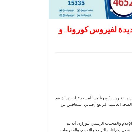
 إيجابية جديدة لفيروس كورونا.. و
لصحة والسكان، اليوم، الاثنين، عن خروج 1007 متعافين من فيروس كورونا من المستشفيات، وذلك بعد
الصحة العالمية، ليرتفع إجمالي المتعافيين من
إعلام والمتحدث الرسمي للوزارة، أنه تم
وس، وذلك ضمن إجراءات الترصد والتقصي والفحوصات