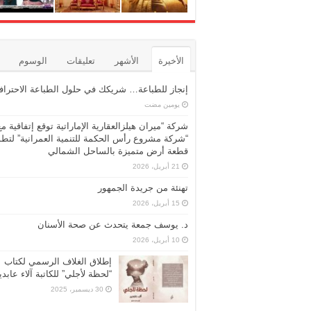
الأخيرة
الأشهر
تعليقات
الوسوم
إنجاز للطباعة… شريكك في حلول الطباعة الاحترافي
‏يومين مضت
شركة “ميران هيلزالعقارية الإماراتية توقع إتفاقية مع
“شركة مشروع رأس الحكمة للتنمية العمرانية” لتطو
قطعة أرض متميزة بالساحل الشمالي
21 أبريل، 2026
تهنئة من جريدة الجمهور
15 أبريل، 2026
د. يوسف جمعة يتحدث عن صحة الأسنان
10 أبريل، 2026
إطلاق الغلاف الرسمي لكتاب
“لحظة لأجلي” للكاتبة آلاء عابد
30 ديسمبر، 2025