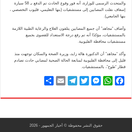
والمتحدث الرسمى للوزارة، أنه فور وقوع الحادث تم الدفع بـ 58 سيارة
إسعاف نقلت المصابين إلى مستشفيات (بنها التعليمي، قليوب التخصصي ،
بنها الجامعي).
وأضاف “مجاهد” أن جميع المصابين يتلقون العلاج والرعاية الطبية اللازمة
بالمستشفيات، مؤكدًا أنه تم رفع درجة الاستعداد للقصوى بجميع
مستشفيات محافظة القليوبية.
وأكد “مجاهد” أن الدكتورة هالة زايد، وزيرة الصحة والسكان توجهت منذ
قليل إلى محافظة القليوبية لمتابعة الحالة الصحية لمصابي حادث تصادم
قطار “طوخ”، بالمستشفيات.
S
E
T
T
M
W
F
h
m
el
wi
e
h
a
ar
ail
e
tt
ss
at
c
e
gr
er
e
s
e
a
n
A
b
m
g
p
o
حقوق النشر محفوظة © أخبار الجمهور - 2026