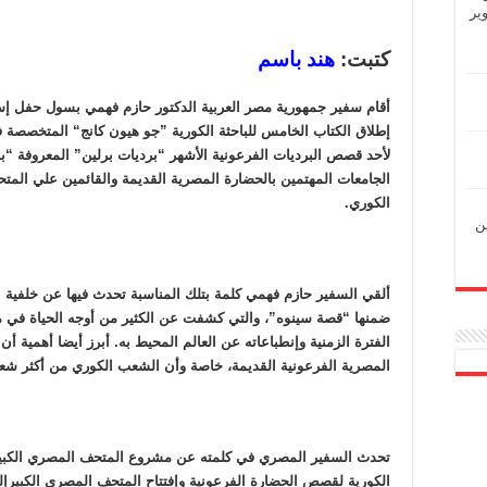
ير
كتبت:
هند باسم
أقام سفير جمهورية مصر العربية الدكتور حازم فهمي بسول حفل إست
إطلاق الكتاب الخامس للباحثة الكورية ”جو هيون كانج“ المتخصصة
لأحد قصص البرديات الفرعونية الأشهر “برديات برلين” المعروفة “
الجامعات المهتمين بالحضارة المصرية القديمة والقائمين علي المتح
الكوري.
ين
ألقي السفير حازم فهمي كلمة بتلك المناسبة تحدث فيها عن خلفية 
ضمنها “قصة سينوه”، والتي كشفت عن الكثير من أوجه الحياة في م
الفترة الزمنية وإنطباعاته عن العالم المحيط به. أبرز أيضا أهمية أ
المصرية الفرعونية القديمة، خاصة وأن الشعب الكوري من أكثر شعو
تحدث السفير المصري في كلمته عن مشروع المتحف المصري الكبير ا
الكورية لقصص الحضارة الفرعونية وإفتتاح المتحف المصري الكبيرإ