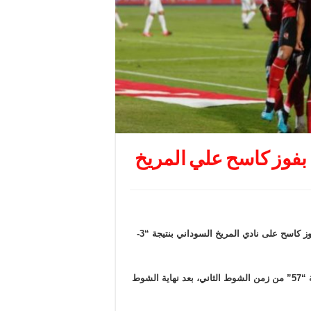
 بفوز كاسح علي المريخ
بدأ النادي الأهلي مشوار الدفاع عن لقبه في دوري أبطال إفريقيا بفوز كاسح على نادي المريخ السوداني بنتيجة “3-
سجل الأهلي الهدف الأول عن طريق محمد مجدي قفشة في الدقيقة “57” من زمن الشوط الثاني، بعد نهاية الشوط