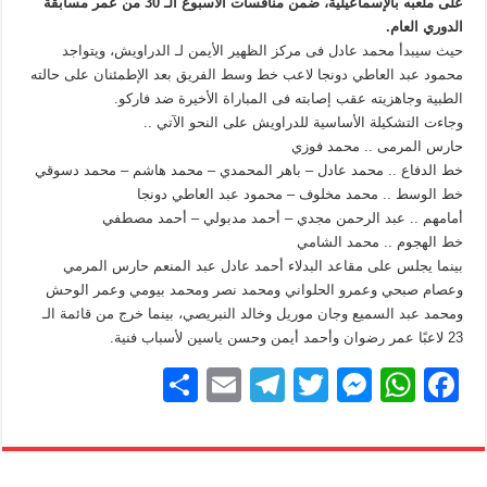
على ملعبه بالإسماعيلية، ضمن منافسات الأسبوع الـ 30 من عمر مسابقة
الدوري العام.
حيث سيبدأ محمد عادل فى مركز الظهير الأيمن لـ الدراويش، ويتواجد
محمود عبد العاطي دونجا لاعب خط وسط الفريق بعد الإطمئنان على حالته
الطبية وجاهزيته عقب إصابته فى المباراة الأخيرة ضد فاركو.
وجاءت التشكيلة الأساسية للدراويش على النحو الآتي ..
حارس المرمى .. محمد فوزي
خط الدفاع .. محمد عادل – باهر المحمدي – محمد هاشم – محمد دسوقي
خط الوسط .. محمد مخلوف – محمود عبد العاطي دونجا
أمامهم .. عبد الرحمن مجدي – أحمد مدبولي – أحمد مصطفي
خط الهجوم .. محمد الشامي
بينما يجلس على مقاعد البدلاء أحمد عادل عبد المنعم حارس المرمي
وعصام صبحي وعمرو الحلواني ومحمد نصر ومحمد بيومي وعمر الوحش
ومحمد عبد السميع وجان موريل وخالد النبريصي، بينما خرج من قائمة الـ
23 لاعبًا عمر رضوان وأحمد أيمن وحسن ياسين لأسباب فنية.
S
E
T
T
M
W
F
h
m
el
wi
e
h
a
ar
ail
e
tt
ss
at
c