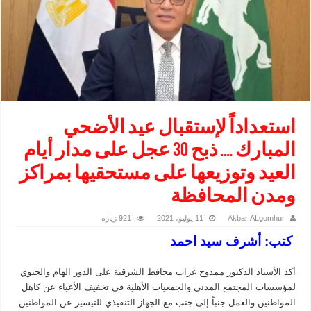
استعداداً لإستقبال عيد الأضحي
المبارك …. ذبح 30 عجل على مدار أيام
العيد وتوزيعها على مستحقيها بمراكز
ومدن المحافظة
Akbar ALgomhur
11 يوليو، 2021
921 زيارة
كتب: أشرف سيد احمد
أكد الأستاذ الدكتور ممدوح غراب محافظ الشرقية على الدور الهام والحيوي
لمؤسسات المجتمع المدني والجمعيات الأهلية في تخفيف الأعباء عن كاهل
المواطنين والعمل جنباً إلى جنب مع الجهاز التنفيذي للتيسير عن المواطنين