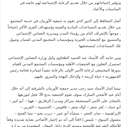
وتوفير إحتياجاتهم من خلال تقديم الرعاية الإجتماعية لهم خاصه في
المناسبات والأعياد.
أشار المحافظ إلى الدور الذي تقوم به جمعية الأورمان في خدمة المجتمع
من خلال تقديم المساعدات المادية والعينية وإستهداف القرى الأكثر إحتياجاً
، موجهاً بالإشراف التام من رؤساء المدن ومديرية التضامن الإجتماعي
والتنسيق مع الجمعيات الخيرية ومؤسسات المجتمع المدني لضمان وصول
تلك المساعدات لمستحقيها.
ومن جانبه أكد الأستاذ عبد الحميد الطحاوي وكيل وزارة التضامن الإجتماعي
استمرار التعاون مع الجمعيات الأهلية ومؤسسات المجتمع المدني للقيام
بدورها المجتمعي لرعاية الأسر الأولى بالرعاية تنفيذاً لمبادرة فخامة رئيس
الجمهورية « حياة كريمة » ولإدخال البهجة والسرور عليهم.
بينما أشار الأستاذ سيد رجب مدير جمعية الأورمان بالشرقية إلى أنه خلال
أيام عيد الأضحي المبارك سوف تقوم الجمعية بذبح 30 عجل لتوزيعها
بالمجان على الأسر المستحقة بمراكز ومدن ( الزقازيق – ههيا – أبو كبير –
أبو حماد – كفر صقر – أولاد صقر – فاقوس – الحسينية – القرين –
الإبراهيمية – صان الحجر – منشأه أبو عمر – ديرب نجم – منيا القمح –
مشتول السوق – بلبيس ) لافتاً إلى أنه تم إختيار الأضاحى بعناية شديدة وفقاً
للأحكام الشرعية للأضحية وسيتم الذبح داخل المجازر المعتمدة من وزارة