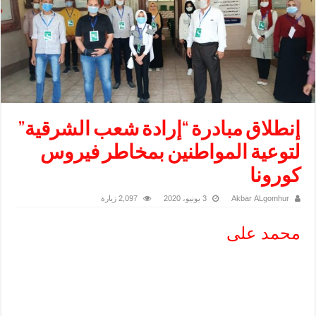
إنطلاق مبادرة “إرادة شعب الشرقية”
لتوعية المواطنين بمخاطر فيروس
كورونا
Akbar ALgomhur
3 يونيو، 2020
2,097 زيارة
محمد على