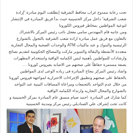
تحت رعاية ممدوح غراب محافظ الشرقية إنطلقت اليوم مبادرة “إرادة
شعب الشرقية” داخل مركز الحسينية حيث بدأ فريق المبادرة في الإنتشار
لتوعية المواطنين بمخاطر فيروس الكورونا
ومن جانبه قام المهندس سامي معجل نائب رئيس المركز بالاشتراك
بالتعاون مع فريق عمل مبادرة ارادة شعب الشرقيه بالتجول بالشوارع
الرئيسية والبنوك و عند ماكينات ATM والوحدات الصحية والمحال التجارية
متعددة الأنشطة والبقالة والسوبر ماركت والمصالح الحكومية لتقديم نصائح
وارشادات للمواطنين بأهمية لبس الكمامه الواقية واستخدام المطهرات
بصفة مستمرة حفاظاً على صحتهم من الاصابه بفيروس كورونا ….
واشاد رئيس المركز بنجاح المبادرة فى زياده الوعى لدى المواطنين
بالحفاظ على صحتهم وتطبيق الإجراءات الاحترازية لمواجهة فيروس كورونا
من خلال عدم التواجد بالتجمعات ومراعاة المسافات البينية عند التواجد
بالشوارع والمحال التجاريه وارتداء الكمامه الواقية
كما شارك فى المبادرة احمد صيام منسق عام المبادرة بمركز الحسينية و
كانت تحت إشراف علي الصناديلي رئيس مركز ومدينة الحسينية