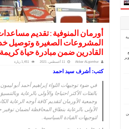
أورمان المنوفية : تقديم مساعدات 
ة
المشروعات الصغيرة وتوصيل خدم
القادرين ضمن مبادرة حياة كريمة
ير
Akbar ALgomhur
11 أغسطس، 2021
1,451 زيارة
كتب: أشرف سيد احمد
في ضوء توجيهات اللواء إبراهيم أحمد أبو ليمون
بالفئات الأكثر احتياجا والأولى بالرعاية وبالتنس
وجمعية الأورمان لتقديم كافة أوجه الرعاية الكا
الأولى بالرعاية بنطاق المحافظة لضمان توفير حيا
ين
لتوجيهات القيادة السياسية.