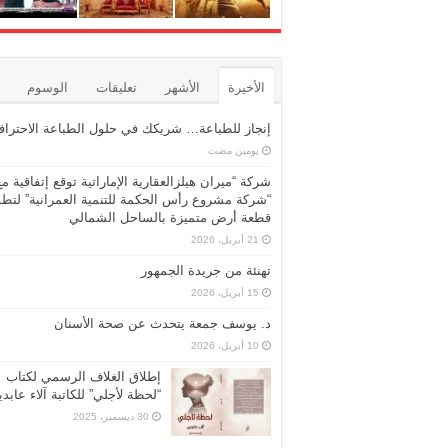
الأخيرة
الأشهر
تعليقات
الوسوم
إنجاز للطباعة… شريكك في حلول الطباعة الاحترافي
‏يومين مضت
شركة “ميران هيلزالعقارية الإماراتية توقع إتفاقية مع
“شركة مشروع رأس الحكمة للتنمية العمرانية” لتطو
قطعة أرض متميزة بالساحل الشمالي
21 أبريل، 2026
تهنئة من جريدة الجمهور
15 أبريل، 2026
د. يوسف جمعة يتحدث عن صحة الأسنان
10 أبريل، 2026
إطلاق الغلاف الرسمي لكتاب
“لحظة لأجلي” للكاتبة آلاء عابد
30 ديسمبر، 2025