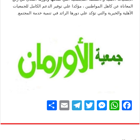
المعاناة عن كاهل المواطنين ، مؤكدا علي توفير الدعم الكامل للجمعيات
الأهلية والخيرية والتي تؤكد علي دورها الرائد في تنمية خدمة المجتمع.
S
E
T
T
M
W
F
h
m
el
wi
e
h
a
ar
ail
e
tt
ss
at
c
e
gr
er
e
s
e