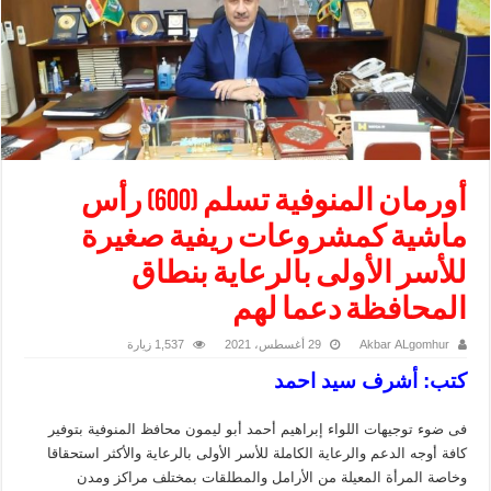
أورمان المنوفية تسلم (600) رأس
ماشية كمشروعات ريفية صغيرة
للأسر الأولى بالرعاية بنطاق
المحافظة دعما لهم
Akbar ALgomhur
29 أغسطس، 2021
1,537 زيارة
كتب: أشرف سيد احمد
فى ضوء توجيهات اللواء إبراهيم أحمد أبو ليمون محافظ المنوفية بتوفير
كافة أوجه الدعم والرعاية الكاملة للأسر الأولى بالرعاية والأكثر استحقاقا
وخاصة المرأة المعيلة من الأرامل والمطلقات بمختلف مراكز ومدن