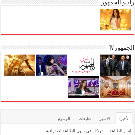
b
راديو الجمهور
A
n
a
m
g
p
o
er
p
o
k
الجمهور TV
الأخيرة
الأشهر
تعليقات
الوسوم
إنجاز للطباعة… شريكك في حلول الطباعة الاحترافية