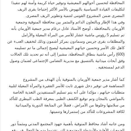
المحافظة لتحسين أحوالهم المعيشية وتوفير حياة كريمة وآمنة لهم تنفيذا
لتكليفات القيادة السياسية بالنهوض بالأسر الأكثر إحتياجا بقرى الريف
المصرى ضمن المشروع القومى لتنمية وتطوير الريف المصرى.
وفي هذا الإطار وبالتعاون الدائم والمثمر بين محافظة المنوفية وجمعية
الأورمان بالمحافظة ، أوضح الأستاذ عادل درغام مدير جمعية الأورمان بأنه
تم تسليم 5 رؤوس ماشية عشار للأسر من المرأة المعيلة والأرامل
والمطلقات بقرى جريس وسمادون بمركز أشمون وذلك لتخفيف العبء عن
كاهل تلك الأسر وتحسين حياتهم المعيشية ليصبح إجمالى ما تم تسليمه
(600) رأس ماشية بنطاق المحافظة، مشيرا إلى أنه تم تحديد تلك الحالات
وفق أبحاث ميدانية بالتنسيق مع مديرية التضامن الإجتماعى لضمان وصول
الدعم لمستحقيه .
كما أشار مدير جمعية الأورمان بالمنوفية بأن الهدف من المشروع
المساهمة فى توفير دخل شهرى ثابت للأسر الفقيرة والمرأة المعيلة لتلبية
متطلبات حياتهم ، مؤكدا على أنه يتم تسليم المستفيدين التغذية الخاصة
بالمواشي بالمجان وتم توقيع الكشف الطبى بمعرفة الطب البيطرى للتأكد
من سلامتها وخلوها من الأمراض ، فضلاً عن المتابعة الدورية والميدانية
لكافة المشروعات للتأكد من إستمرارها وتنميتها.
ومن جانبه أشاد محافظ المنوفية بأهمية جهود المجتمع المدني ومثمناً دور
الجمعيات الأهلية والأنشطة المجتمعية التي تقدمها ودورها الفعال في رفع