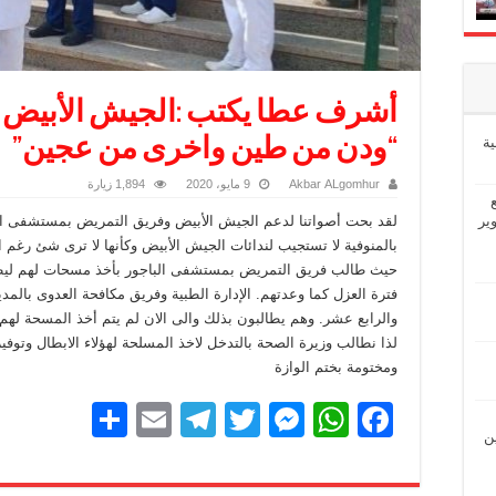
أشرف عطا يكتب :الجيش الأبيض 
ة
“ودن من طين واخرى من عجين”
Akbar ALgomhur
9 مايو، 2020
1,894 زيارة
ير
لقد بحت أصواتنا لدعم الجيش الأبيض وفريق التمريض بمستشفى البا
بالمنوفية لا تستجيب لندائات الجيش الأبيض وكأنها لا ترى شئ رغم
حيث طالب فريق التمريض بمستشفى الباجور بأخذ مسحات لهم ليطمئ
فترة العزل كما وعدتهم. الإدارة الطبية وفريق مكافحة العدوى بالمد
والرابع عشر. وهم يطالبون بذلك والى الان لم يتم أخذ المسحة لهم.
لذا نطالب وزيرة الصحة بالتدخل لاخذ المسلحة لهؤلاء الابطال وتوفي
ومختومة بختم الوازة
S
E
T
T
M
W
F
ين
h
m
el
wi
e
h
a
ar
ail
e
tt
ss
at
c