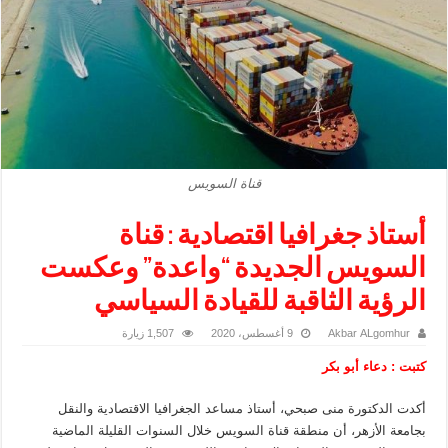
قناة السويس
أستاذ جغرافيا اقتصادية : قناة
السويس الجديدة “واعدة” وعكست
الرؤية الثاقبة للقيادة السياسي
Akbar ALgomhur
9 أغسطس، 2020
1,507 زيارة
كتبت : دعاء أبو بكر
أكدت الدكتورة منى صبحي، أستاذ مساعد الجغرافيا الاقتصادية والنقل
بجامعة الأزهر، أن منطقة قناة السويس خلال السنوات القليلة الماضية