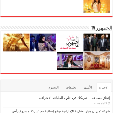
m
g
p
o
er
p
o
k
الجمهور TV
الأخيرة
الأشهر
تعليقات
الوسوم
إنجاز للطباعة… شريكك في حلول الطباعة الاحترافية
شركة “ميران هيلزالعقارية الإماراتية توقع إتفاقية مع “شركة مشروع رأس