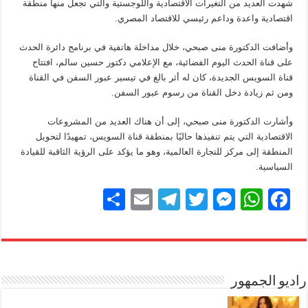
شهدت العديد من التغيرات الاقتصادية واللوجستية والتي تجعل منها منطقة
اقتصادية واعدة وداعم رئيسي للاقتصاد المصري.
وأضافت الدكتورة منى صبحي، خلال مداخلة هاتفية في برنامج دائرة الحدث
على قناة الحدث اليوم الفضائية، مع الإعلامي دكتور حسين سالم، افتتاح
قناة السويس الجديدة، كان له أثر بالغ في تيسير عبور السفن في القناة
ومن ثم زيادة دخل القناة من رسوم عبور السفن.
وأشارت الدكتورة منى صبحي، إلى أن هناك العديد من المشروعات
الاقتصادية التي يتم تنفيذها حاليًا بمنطقة قناة السويس، تمهيدًا لتحويل
المنطقة إلى مركز للتجارة العالمية، وهو ما يؤكد على الرؤية الثاقبة للقيادة
السياسية.
S
E
T
T
M
W
F
h
m
el
wi
e
h
a
ar
ail
e
tt
ss
at
c
e
gr
er
e
s
e
b
راديو الجمهور
A
n
a