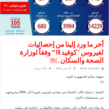
أخر ما ورد إلينا من إحصائيات
لفيروس ” كوفيد 19″ وفقاً لوزارة
الصحة والسكان . ￼
Akbar ALgomhur
20 مايو، 2020
1,453 زيارة
سهيله سالم الجمهوريه اليوم .
￼
الصحة: ارتفاع حالات الشفاء من مصابي فيروس كورونا إلى 3994 وخروجهم
من مستشفيات العزل
وارتفاع عدد الحالات التي تحولت نتيجة تحاليلها من إيجابية إلى سلبية