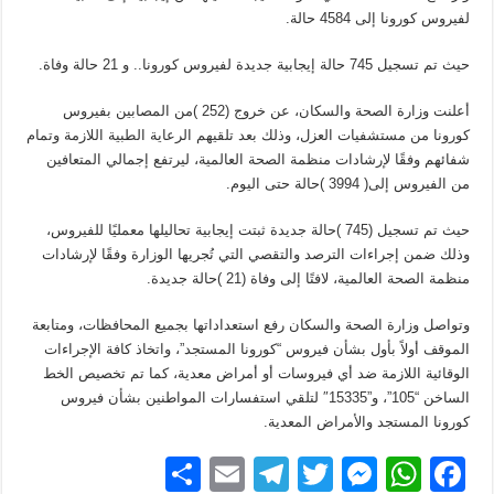
لفيروس كورونا إلى 4584 حالة.
حيث تم تسجيل 745 حالة إيجابية جديدة لفيروس كورونا.. و 21 حالة وفاة.
أعلنت وزارة الصحة والسكان، عن خروج (252 )من المصابين بفيروس
كورونا من مستشفيات العزل، وذلك بعد تلقيهم الرعاية الطبية اللازمة وتمام
شفائهم وفقًا لإرشادات منظمة الصحة العالمية، ليرتفع إجمالي المتعافين
من الفيروس إلى( 3994 )حالة حتى اليوم.
حيث تم تسجيل (745 )حالة جديدة ثبتت إيجابية تحاليلها معمليًا للفيروس،
وذلك ضمن إجراءات الترصد والتقصي التي تُجريها الوزارة وفقًا لإرشادات
منظمة الصحة العالمية، لافتًا إلى وفاة (21 )حالة جديدة.
وتواصل وزارة الصحة والسكان رفع استعداداتها بجميع المحافظات، ومتابعة
الموقف أولاً بأول بشأن فيروس “كورونا المستجد”، واتخاذ كافة الإجراءات
الوقائية اللازمة ضد أي فيروسات أو أمراض معدية، كما تم تخصيص الخط
الساخن “105”، و”15335″ لتلقي استفسارات المواطنين بشأن فيروس
كورونا المستجد والأمراض المعدية.
S
E
T
T
M
W
F