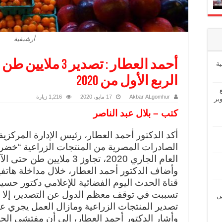
أرشيفية
أحمد العطار : تصدي
ة
الربع الأول من 2020
Akbar ALgomhur
17 مايو، 2020
1,216 زيارة
ير
كتب – بلال عبد الناصر
أكد الدكتور أحمد العطار، رئيس الإدارة المركزي
الصادرات المصرية من المنتجات الزراعية “خضر و
العام الجاري 2020، تجاوز 3 ملايين طن حتى الآن.
وأضاف الدكتور أحمد العطار، خلال مداخلة هاتفي
قناة الحدث اليوم الفضائية للإعلامي دكتور حسين
تسببت في توقف معظم الدول عن التصدير، إل
ين
تصدير المنتجات الزراعية ومازال العمل يجري 
وأشار الدكتور أحمد العطار، إلى أن مفتشي الحج