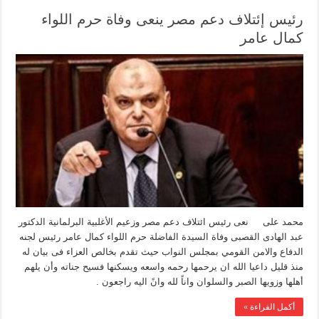
رئيس إئتلاف دعم مصر ينعى وفاة حرم اللواء
كمال عامر
محمد على نعى رئيس ائتلاف دعم مصر وزعيم الأغلبية البرلمانية الدكتور
عبد الهادى القصبى وفاة السيدة الفاضلة حرم اللواء كمال عامر رئيس لجنه
الدفاع والامن القومي بمجلس النواب حيث تقدم بخالص العزاء فى بيان له
منذ قليل داعيا الله ان يرحمها رحمه واسعه ويسكنها فسيح جناته وأن يلهم
أهلها وزويها الصبر والسلوان واناً لله وانً اليه راجعون .
أكمل القراءة »