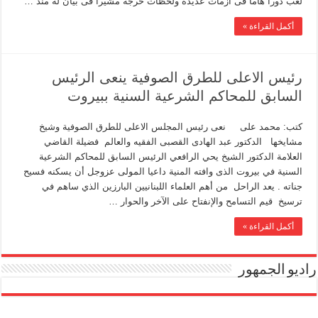
لعب دورا هاما فى أزمات عديدة ولحظات حرجة مشيرا فى بيان له منذ …
أكمل القراءة »
رئيس الاعلى للطرق الصوفية ينعى الرئيس
السابق للمحاكم الشرعية السنية ببيروت
كتب: محمد على نعى رئيس المجلس الاعلى للطرق الصوفية وشيخ
مشايخها الدكتور عبد الهادى القصبى الفقيه والعالم فضيلة القاضي
العلامة الدكتور الشيخ يحي الرافعي الرئيس السابق للمحاكم الشرعية
السنية في بيروت الذى وافته المنية داعيا المولى عزوجل أن يسكنه فسيح
جناته . يعد الراحل من أهم العلماء اللبنانيين البارزين الذي ساهم في
ترسيخ قيم التسامح والإنفتاح على الآخر والحوار …
أكمل القراءة »
راديو الجمهور